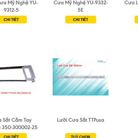
Cưa Mỹ Nghệ YU-
Cưa Mỹ Nghệ YU-9332-
Cưa L
9312-5
5E
CHI TIẾT
CHI TIẾT
 Sắt Cầm Tay
Lưỡi Cưa Sắt TTPusa
a 350-300002-25
CHI TIẾT
TUỲ CHỌN