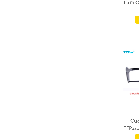
Lưỡi 
Cưa
TTPus