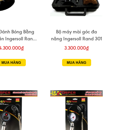
Đánh Bóng Bằng
Bộ máy mài góc đa
én Ingersoll Rand
năng Ingersoll Rand 301
IR-314
4.300.000₫
3.300.000₫
MUA HÀNG
MUA HÀNG