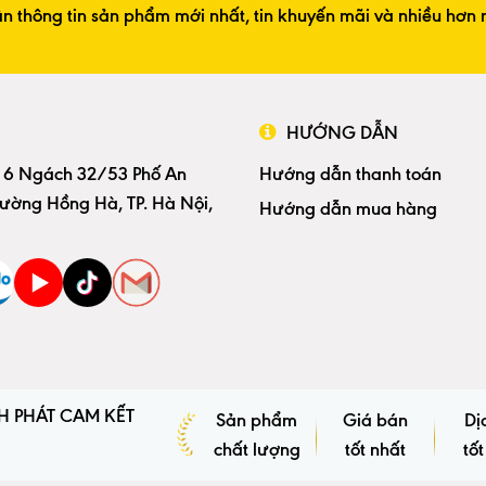
n thông tin sản phẩm mới nhất, tin khuyến mãi và nhiều hơn 
HƯỚNG DẪN
 6 Ngách 32/53 Phố An
Hướng dẫn thanh toán
ường Hồng Hà, TP. Hà Nội,
Hướng dẫn mua hàng
H PHÁT CAM KẾT
Sản phẩm
Giá bán
Dị
chất lượng
tốt nhất
tốt