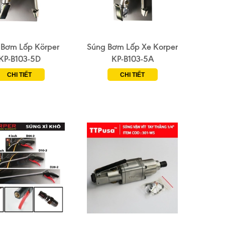
 Bơm Lốp Körper
Súng Bơm Lốp Xe Korper
KP-B103-5D
KP-B103-5A
CHI TIẾT
CHI TIẾT