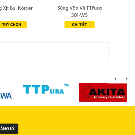
 Xịt Bụi Körper
Súng Vặn Vít TTPusa
301-WS
TUỲ CHỌN
CHI TIẾT
ĂNG KÝ