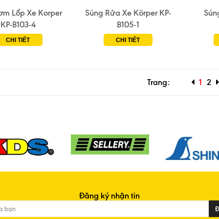
ơm Lốp Xe Korper
Súng Rửa Xe Körper KP-
Súng
KP-B103-4
B105-1
CHI TIẾT
CHI TIẾT
Trang:
1
2
Đăng ký nhận tin
Đ