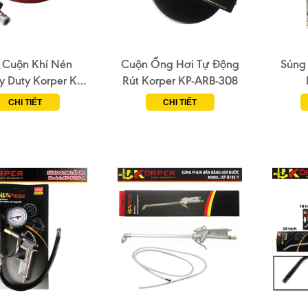
 Cuộn Khí Nén
Cuộn Ống Hơi Tự Động
Súng
y Duty Korper KP-
Rút Korper KP-ARB-308
ARB-508
CHI TIẾT
CHI TIẾT