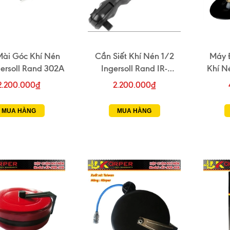
ài Góc Khí Nén
Cần Siết Khí Nén 1/2
Máy 
gersoll Rand 302A
Ingersoll Rand IR-
Khí N
1077XPA
2.200.000₫
2.200.000₫
MUA HÀNG
MUA HÀNG