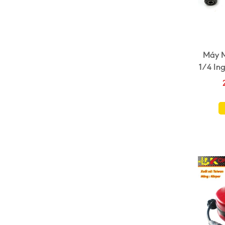
Máy M
1/4 In