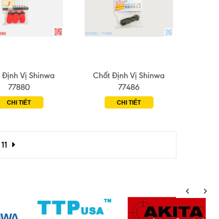
 Định Vị Shinwa
Chốt Định Vị Shinwa
77880
77486
CHI TIẾT
CHI TIẾT
11