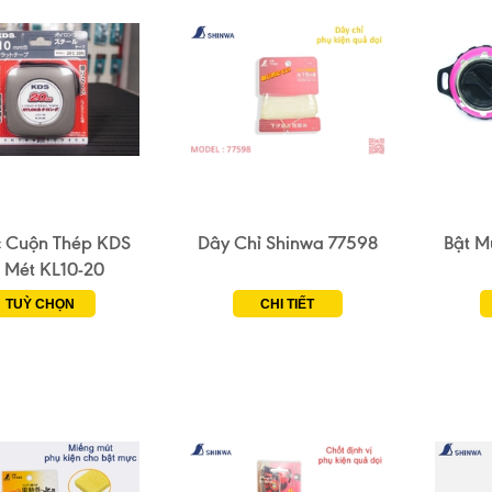
 Cuộn Thép KDS
Dây Chỉ Shinwa 77598
Bật M
 Mét KL10-20
TUỲ CHỌN
CHI TIẾT