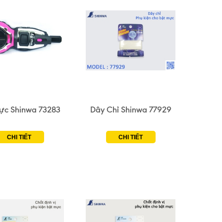
ực Shinwa 73283
Dây Chỉ Shinwa 77929
CHI TIẾT
CHI TIẾT