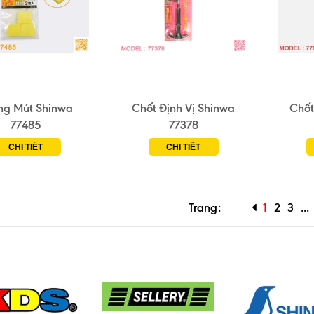
ng Mút Shinwa
Chốt Định Vị Shinwa
Chốt
77485
77378
CHI TIẾT
CHI TIẾT
Trang:
1
2
3
...