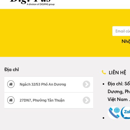
Nhậ
Địa chỉ
LIÊN HỆ
Địa chỉ:
Số
Ngách 32/53 Phố An Dương
Dương, Ph
Việt Nam
.
27DN7, Phường Tân Thuận