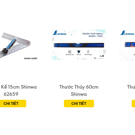
i Kế 15cm Shinwa
Thước Thủy 60cm
Thư
62659
Shinwa
CHI TIẾT
CHI TIẾT