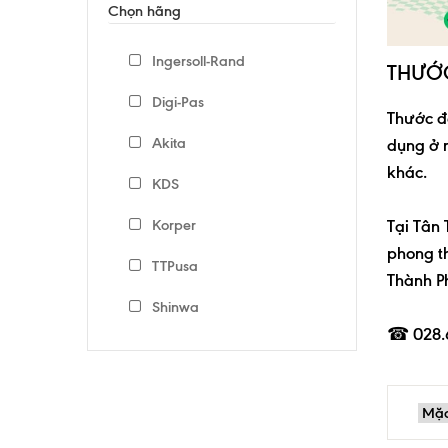
Chọn hãng
Ingersoll-Rand
THƯỚ
Digi-Pas
Thước đ
Akita
dụng ở 
khác.
KDS
Korper
Tại
Tân 
phong th
TTPusa
Thành P
Shinwa
☎
028