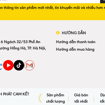
n thông tin sản phẩm mới nhất, tin khuyến mãi và nhiều hơn 
HƯỚNG DẪN
 6 Ngách 32/53 Phố An
Hướng dẫn thanh toán
ường Hồng Hà, TP. Hà Nội,
Hướng dẫn mua hàng
H PHÁT CAM KẾT
Sản phẩm
Giá bán
Dị
chất lượng
tốt nhất
tốt