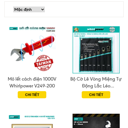
Mỏ lết cách điện 1000V
Bộ Cờ Lê Vòng Miệng Tự
Whirlpower V249-200
Động Lắc Léo
Whirlpower 1244-13-B07
CHI TIẾT
CHI TIẾT