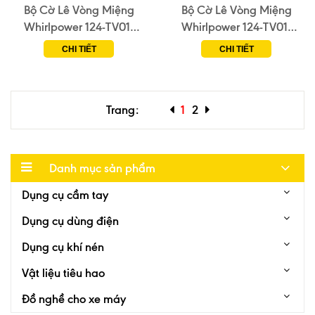
Bộ Cờ Lê Vòng Miệng
Bộ Cờ Lê Vòng Miệng
Whirlpower 124-TV01-
Whirlpower 124-TV01-
0414 (14 Chi Tiết)
0223/1242-1-K23 (23
CHI TIẾT
CHI TIẾT
Chi Tiết)
Trang:
1
2
Danh mục sản phẩm
Dụng cụ cầm tay
Dụng cụ dùng điện
Dụng cụ khí nén
Vật liệu tiêu hao
Đồ nghề cho xe máy