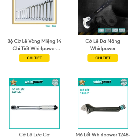
Bộ Cờ Lê Vòng Miệng 14
Cờ Lê Đa Năng
Chi Tiết Whirlpower
Whirlpower
1242-1-D14
CHI TIẾT
CHI TIẾT
Cờ Lê Lực Cơ
Mỏ Lết Whirlpower 1248-