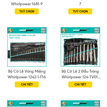
Whirlpower 1681-9
7
TUỲ CHỌN
TUỲ CHỌN
Bộ Cờ Lê Vòng Miệng
Bộ Cờ Lê 2 Đầu Tròng
Whirlpower 1242-1-F16
Whirlpower 124-TV01-
0311 (11 Chi Tiết)
CHI TIẾT
CHI TIẾT