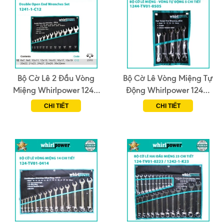
Bộ Cờ Lê 2 Đầu Vòng
Bộ Cờ Lê Vòng Miệng Tự
Miệng Whirlpower 1241-
Động Whirlpower 1244-
1-C12 (12 Chi Tiết)
TV01-0505 (5 Chi Tiết)
CHI TIẾT
CHI TIẾT