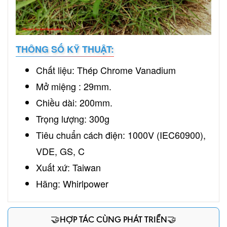
THÔNG SỐ KỸ THUẬT:
Chất liệu: Thép Chrome Vanadium
Mở miệng : 29mm.
Chiều dài: 200mm.
Trọng lượng: 300g
Tiêu chuẩn cách điện: 1000V (IEC60900),
VDE, GS, C
Xuất xứ: Taiwan
Hãng: Whirlpower
🤝HỢP TÁC CÙNG PHÁT TRIỂN🤝