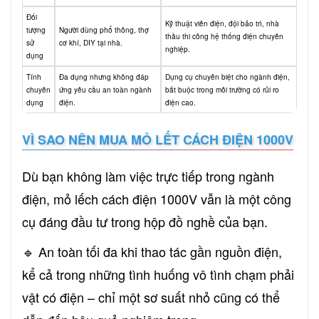
Đối
Kỹ thuật viên điện, đội bảo trì, nhà
tượng
Người dùng phổ thông, thợ
thầu thi công hệ thống điện chuyên
sử
cơ khí, DIY tại nhà.
nghiệp.
dụng
Tính
Đa dụng nhưng không đáp
Dụng cụ chuyên biệt cho ngành điện,
chuyên
ứng yêu cầu an toàn ngành
bắt buộc trong môi trường có rủi ro
dụng
điện.
điện cao.
VÌ SAO NÊN MUA MỎ LẾT CÁCH ĐIỆN 1000V
Dù bạn không làm việc trực tiếp trong ngành
điện, mỏ lếch cách điện 1000V vẫn là một công
cụ đáng đầu tư trong hộp đồ nghề của bạn.
🔹 An toàn tối đa khi thao tác gần nguồn điện,
kể cả trong những tình huống vô tình chạm phải
vật có điện – chỉ một sơ suất nhỏ cũng có thể