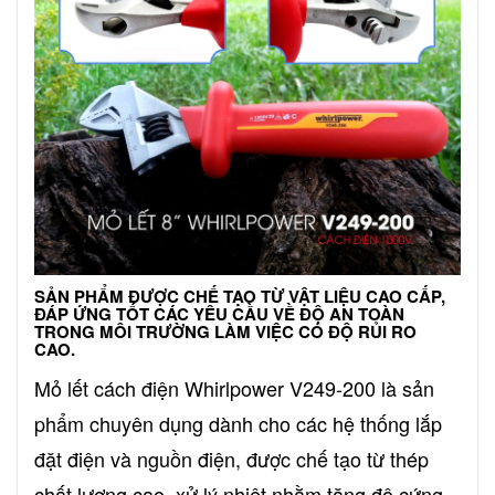
SẢN PHẨM ĐƯỢC CHẾ TẠO TỪ VẬT LIỆU CAO CẤP,
ĐÁP ỨNG TỐT CÁC YÊU CẦU VỀ ĐỘ AN TOÀN
TRONG MÔI TRƯỜNG LÀM VIỆC CÓ ĐỘ RỦI RO
CAO.
Mỏ lết cách điện Whirlpower V249-200 là sản
phẩm chuyên dụng dành cho các hệ thống lắp
đặt điện và nguồn điện, được chế tạo từ thép
chất lượng cao, xử lý nhiệt nhằm tăng độ cứng