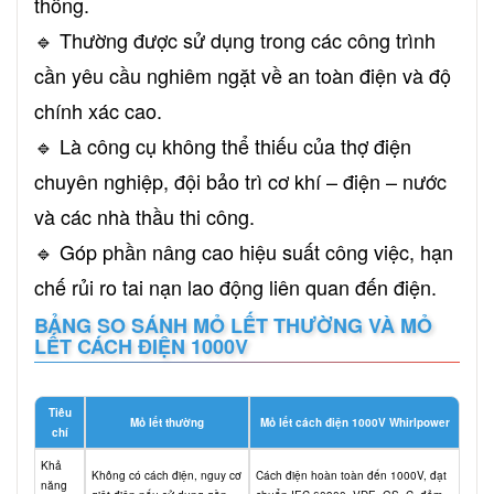
thống.
🔹 Thường được sử dụng trong các công trình
cần yêu cầu nghiêm ngặt về an toàn điện và độ
chính xác cao.
🔹 Là công cụ không thể thiếu của thợ điện
chuyên nghiệp, đội bảo trì cơ khí – điện – nước
và các nhà thầu thi công.
🔹 Góp phần nâng cao hiệu suất công việc, hạn
chế rủi ro tai nạn lao động liên quan đến điện.
BẢNG SO SÁNH MỎ LẾT THƯỜNG VÀ MỎ
LẾT CÁCH ĐIỆN 1000V
Tiêu
Mỏ lết thường
Mỏ lết cách điện 1000V Whirlpower
chí
Khả
Không có cách điện, nguy cơ
Cách điện hoàn toàn đến 1000V, đạt
năng