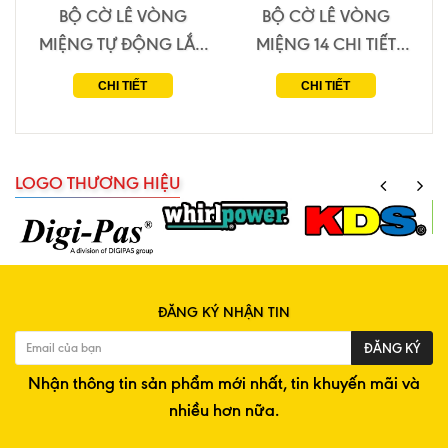
BỘ CỜ LÊ VÒNG
BỘ CỜ LÊ VÒNG
MIỆNG TỰ ĐỘNG LẮC
MIỆNG 14 CHI TIẾT
LÉO WHIRLPOWER
WHIRLPOWER 1242-1-
CHI TIẾT
CHI TIẾT
1244-13-B07
D14
LOGO THƯƠNG HIỆU
ĐĂNG KÝ NHẬN TIN
ĐĂNG KÝ
Nhận thông tin sản phẩm mới nhất, tin khuyến mãi và
nhiều hơn nữa.