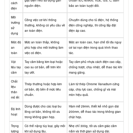
giật điện nếu sử dụng gần
chuẩn IEC 60900, VDE, GS, C, đảm
cách
nguồn điện.
bảo an toàn tuyệt đối.
điện
Môi
Công việc cơ khí thông
Chuyên dùng cho tủ điện, hệ thống
trường
thường, không có yêu cầu về
điện công nghiệp, thi công lắp đặt
sử
an toàn điện.
điện áp cao.
dụng
Mức độ
Mức an toàn thấp, không
Mức an toàn cao, hạn chế tối đa nguy
an
phù hợp cho môi trường làm
cơ tai nạn điện trong quá trình thao
toàn
việc có điện.
tác.
Vật
Tay cầm bằng kim loại hoặc
Tay cầm phủ nhựa cách điện cao cấp,
liệu tay
cao su cơ bản, dễ trơn khi
chống trượt, chịu nhiệt, dễ thao tác khi
cầm
tay ướt.
mang găng.
Chất
Thép thường hoặc hợp kim
Làm từ thép Chrome Vanadium cứng
liệu
cơ bản, độ bền ở mức tiêu
cáp, chịu lực cao, chống gỉ và mài
thân
chuẩn.
mòn hiệu quả.
mỏ lết
Dùng được cho các loại bu
Hàm mở 29mm, thiết kế nhỏ gọn dài
Độ linh
lông cơ bản, không tối ưu
200mm, dễ thao tác trong không gian
hoạt
trong không gian hẹp.
chật hẹp.
Trọng
Có thể nặng tùy loại, gây mỏi
Nhẹ chỉ 300g, tối ưu cảm giác cầm
lượng
khi sử dụng lâu.
nắm và thời gian sử dụng dài.