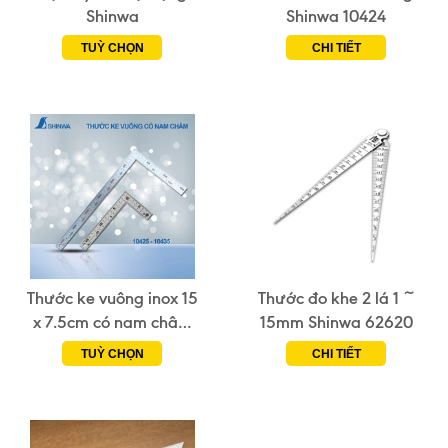
Shinwa
Shinwa 10424
TUỲ CHỌN
CHI TIẾT
Thước ke vuông inox 15
Thước đo khe 2 lá 1 ~
x 7.5cm có nam châm
15mm Shinwa 62620
Shinwa 10435
TUỲ CHỌN
CHI TIẾT