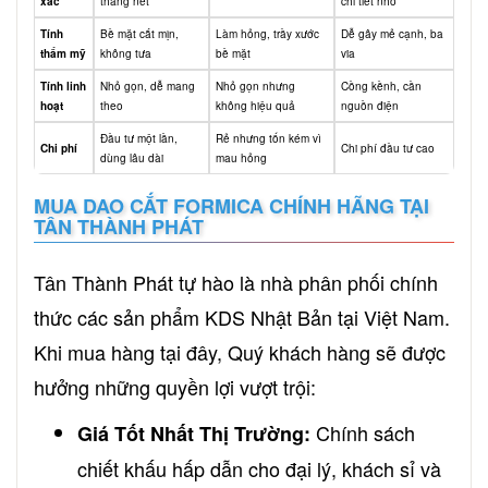
xác
thẳng nét
chi tiết nhỏ
Tính
Bề mặt cắt mịn,
Làm hỏng, trầy xước
Dễ gây mẻ cạnh, ba
thẩm mỹ
không tưa
bề mặt
via
Tính linh
Nhỏ gọn, dễ mang
Nhỏ gọn nhưng
Cồng kềnh, cần
hoạt
theo
không hiệu quả
nguồn điện
Đầu tư một lần,
Rẻ nhưng tốn kém vì
Chi phí
Chi phí đầu tư cao
dùng lâu dài
mau hỏng
MUA DAO CẮT FORMICA CHÍNH HÃNG TẠI
TÂN THÀNH PHÁT
Tân Thành Phát tự hào là nhà phân phối chính
thức các sản phẩm KDS Nhật Bản tại Việt Nam.
Khi mua hàng tại đây, Quý khách hàng sẽ được
hưởng những quyền lợi vượt trội:
Chính sách
Giá Tốt Nhất Thị Trường:
chiết khấu hấp dẫn cho đại lý, khách sỉ và