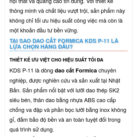
nội thất và quảng cáo tin dùng. Với thiết kế
thông minh và chất liệu vượt trội, sản phẩm này
không chỉ tối ưu hiệu suất công việc mà còn là
một khoản đầu tư bền vững.
TẠI SAO DAO CẮT FORMICA KDS P-11 LÀ
LỰA CHỌN HÀNG ĐẦU?
THIẾT KẾ ƯU VIỆT CHO HIỆU SUẤT TỐI ĐA
KDS P-11 là dòng
chuyên
dao cắt Formica
nghiệp, được nghiên cứu và sản xuất tại Nhật
Bản. Sản phẩm nổi bật với lưỡi dao thép SK2
siêu bén, thân dao bằng nhựa ABS cao cấp
chống va đập và phần bọc lưỡi bằng inox không
gỉ, đảm bảo độ bền và an toàn tuyệt đối trong
quá trình sử dụng.