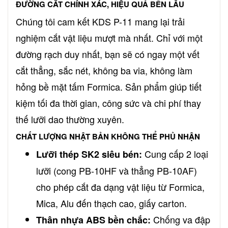
ĐƯỜNG CẮT CHÍNH XÁC, HIỆU QUẢ BỀN LÂU
Chúng tôi cam kết KDS P-11 mang lại trải
nghiệm cắt vật liệu mượt mà nhất. Chỉ với một
đường rạch duy nhất, bạn sẽ có ngay một vết
cắt thẳng, sắc nét, không ba via, không làm
hỏng bề mặt tấm Formica. Sản phẩm giúp tiết
kiệm tối đa thời gian, công sức và chi phí thay
thế lưỡi dao thường xuyên.
CHẤT LƯỢNG NHẬT BẢN KHÔNG THỂ PHỦ NHẬN
Cung cấp 2 loại
Lưỡi thép SK2 siêu bén:
lưỡi (cong PB-10HF và thẳng PB-10AF)
cho phép cắt đa dạng vật liệu từ Formica,
Mica, Alu đến thạch cao, giấy carton.
Chống va đập
Thân nhựa ABS bền chắc: