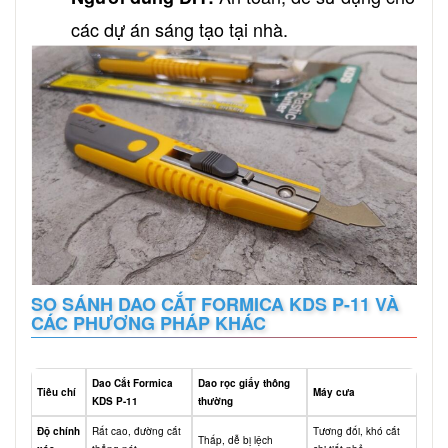
các dự án sáng tạo tại nhà.
SO SÁNH DAO CẮT FORMICA KDS P-11 VÀ
CÁC PHƯƠNG PHÁP KHÁC
Dao Cắt Formica
Dao rọc giấy thông
Tiêu chí
Máy cưa
KDS P-11
thường
Độ chính
Rất cao, đường cắt
Tương đối, khó cắt
Thấp, dễ bị lệch