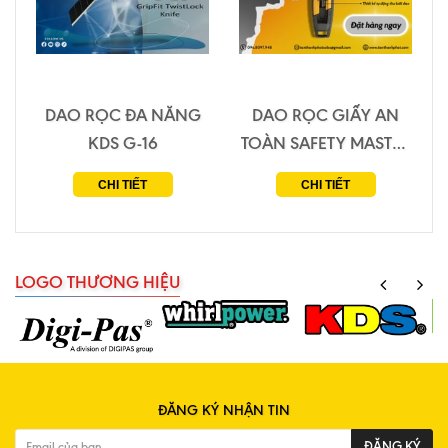
DAO RỌC ĐA NĂNG
DAO RỌC GIẤY AN
KDS G-16
TOÀN SAFETY MASTER
SA-15
CHI TIẾT
CHI TIẾT
LOGO THƯƠNG HIỆU
ĐĂNG KÝ NHẬN TIN
ĐĂNG KÝ