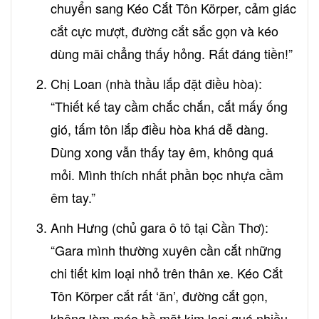
chuyển sang Kéo Cắt Tôn Körper, cảm giác
cắt cực mượt, đường cắt sắc gọn và kéo
dùng mãi chẳng thấy hỏng. Rất đáng tiền!”
Chị Loan (nhà thầu lắp đặt điều hòa):
“Thiết kế tay cầm chắc chắn, cắt mấy ống
gió, tấm tôn lắp điều hòa khá dễ dàng.
Dùng xong vẫn thấy tay êm, không quá
mỏi. Mình thích nhất phần bọc nhựa cầm
êm tay.”
Anh Hưng (chủ gara ô tô tại Cần Thơ):
“Gara mình thường xuyên cần cắt những
chi tiết kim loại nhỏ trên thân xe. Kéo Cắt
Tôn Körper cắt rất ‘ăn’, đường cắt gọn,
không làm méo bề mặt kim loại quá nhiều.