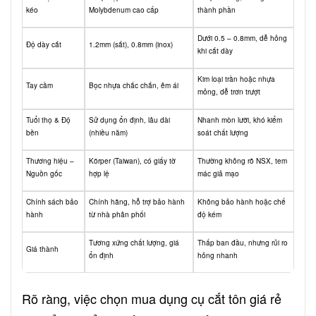
kéo
Molybdenum cao cấp
thành phần
Dưới 0.5 – 0.8mm, dễ hỏng
Độ dày cắt
1.2mm (sắt), 0.8mm (inox)
khi cắt dày
Kim loại trần hoặc nhựa
Tay cầm
Bọc nhựa chắc chắn, êm ái
mỏng, dễ trơn trượt
Tuổi thọ & Độ
Sử dụng ổn định, lâu dài
Nhanh mòn lưỡi, khó kiểm
bền
(nhiều năm)
soát chất lượng
Thương hiệu –
Körper (Taiwan), có giấy tờ
Thường không rõ NSX, tem
Nguồn gốc
hợp lệ
mác giả mạo
Chính sách bảo
Chính hãng, hỗ trợ bảo hành
Không bảo hành hoặc chế
hành
từ nhà phân phối
độ kém
Tương xứng chất lượng, giá
Thấp ban đầu, nhưng rủi ro
Giá thành
ổn định
hỏng nhanh
Rõ ràng, việc chọn mua dụng cụ cắt tôn giá rẻ