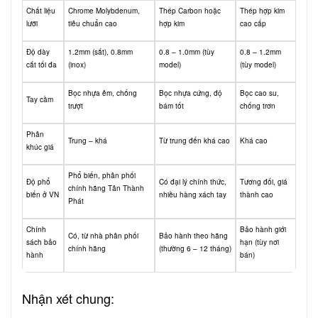
Chất liệu
Chrome Molybdenum,
Thép Carbon hoặc
Thép hợp kim
lưỡi
tiêu chuẩn cao
hợp kim
cao cấp
Độ dày
1.2mm (sắt), 0.8mm
0.8 – 1.0mm (tùy
0.8 – 1.2mm
cắt tối đa
(inox)
model)
(tùy model)
Bọc nhựa êm, chống
Bọc nhựa cứng, độ
Bọc cao su,
Tay cầm
trượt
bám tốt
chống trơn
Phân
Trung – khá
Từ trung đến khá cao
Khá cao
khúc giá
Phổ biến, phân phối
Độ phổ
Có đại lý chính thức,
Tương đối, giá
chính hãng Tân Thành
biến ở VN
nhiều hàng xách tay
thành cao
Phát
Chính
Bảo hành giới
Có, từ nhà phân phối
Bảo hành theo hãng
sách bảo
hạn (tùy nơi
chính hãng
(thường 6 – 12 tháng)
hành
bán)
Nhận xét chung: