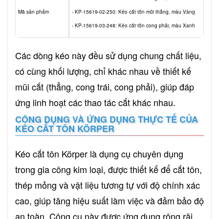
Mã sản phẩm
- KP-15619-02-250: Kéo cắt tôn mũi thẳng, màu Vàng
- KP-15619-03-248: Kéo cắt tôn cong phải, màu Xanh
Các dòng kéo này đều sử dụng chung chất liệu,
có cùng khối lượng, chỉ khác nhau về thiết kế
mũi cắt (thẳng, cong trái, cong phải), giúp đáp
ứng linh hoạt các thao tác cắt khác nhau.
CÔNG DỤNG VÀ ỨNG DỤNG THỰC TẾ CỦA
KÉO CẮT TÔN KÖRPER
Kéo cắt tôn Körper là dụng cụ chuyên dụng
trong gia công kim loại, được thiết kế để cắt tôn,
thép mỏng và vật liệu tương tự với độ chính xác
cao, giúp tăng hiệu suất làm việc và đảm bảo độ
an toàn. Công cụ này được ứng dụng rộng rãi