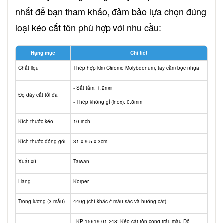
nhất để bạn tham khảo, đảm bảo lựa chọn đúng
loại kéo cắt tôn phù hợp với nhu cầu:
Hạng mục
Chi tiết
Chất liệu
Thép hợp kim Chrome Molybdenum, tay cầm bọc nhựa
- Sắt tấm: 1.2mm
Độ dày cắt tối đa
- Thép không gỉ (inox): 0.8mm
Kích thước kéo
10 inch
Kích thước đóng gói
31 x 9.5 x 3cm
Xuất xứ
Taiwan
Hãng
Körper
Trọng lượng (3 mẫu)
440g (chỉ khác ở màu sắc và hướng cắt)
- KP-15619-01-248: Kéo cắt tôn cong trái, màu Đỏ