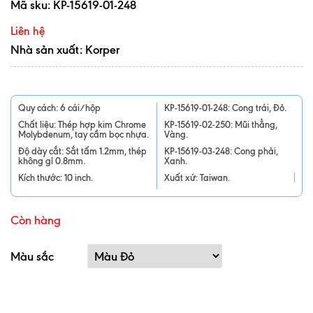
Mã sku:
KP-15619-01-248
Liên hệ
Nhà sản xuất: Korper
Quy cách: 6 cái/hộp
KP-15619-01-248: Cong trái, Đỏ.
Chất liệu: Thép hợp kim Chrome
KP-15619-02-250: Mũi thẳng,
Molybdenum, tay cầm bọc nhựa.
Vàng.
Độ dày cắt: Sắt tấm 1.2mm, thép
KP-15619-03-248: Cong phải,
không gỉ 0.8mm.
Xanh.
Kích thước: 10 inch.
Xuất xứ: Taiwan.
Còn hàng
Màu sắc