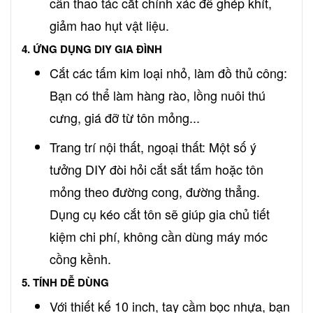
cần thao tác cắt chính xác để ghép khít,
giảm hao hụt vật liệu.
4. ỨNG DỤNG DIY GIA ĐÌNH
Cắt các tấm kim loại nhỏ, làm đồ thủ công:
Bạn có thể làm hàng rào, lồng nuôi thú
cưng, giá đỡ từ tôn mỏng...
Trang trí nội thất, ngoại thất: Một số ý
tưởng DIY đòi hỏi cắt sắt tấm hoặc tôn
mỏng theo đường cong, đường thẳng.
Dụng cụ kéo cắt tôn sẽ giúp gia chủ tiết
kiệm chi phí, không cần dùng máy móc
cồng kềnh.
5. TÍNH DỄ DÙNG
Với thiết kế 10 inch, tay cầm bọc nhựa, bạn