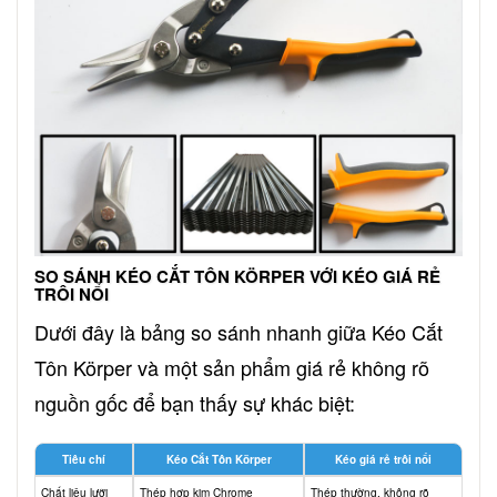
SO SÁNH KÉO CẮT TÔN KÖRPER VỚI KÉO GIÁ RẺ
TRÔI NỔI
Dưới đây là bảng so sánh nhanh giữa Kéo Cắt
Tôn Körper và một sản phẩm giá rẻ không rõ
nguồn gốc để bạn thấy sự khác biệt:
Tiêu chí
Kéo Cắt Tôn Körper
Kéo giá rẻ trôi nổi
Chất liệu lưỡi
Thép hợp kim Chrome
Thép thường, không rõ