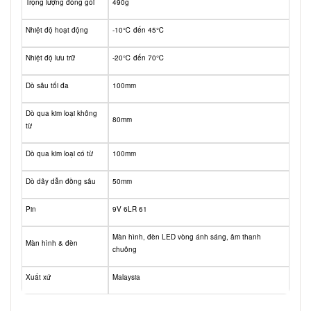
Trọng lượng đóng gói
490g
Nhiệt độ hoạt động
-10℃ đến 45℃
Nhiệt độ lưu trữ
-20℃ đến 70℃
Dò sâu tối đa
100mm
Dò qua kim loại không
80mm
từ
Dò qua kim loại có từ
100mm
Dò dây dẫn đồng sâu
50mm
Pin
9V 6LR 61
Màn hình, đèn LED vòng ánh sáng, âm thanh
Màn hình & đèn
chuông
Xuất xứ
Malaysia