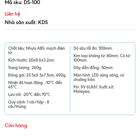
Mã sku:
DS-100
Liên hệ
Nhà sản xuất: KDS
Chất liệu: Nhựa ABS, mạch điện
Dò sâu tối đa: 100mm.
tử.
Kim loại không từ: 80mm. Có từ:
Kích thước: 20x8.6x3.2cm.
100mm.
Trọng lượng: 260g.
Dây dẫn đồng: 50mm.
Đóng gói: 25.5x6.5x7.5cm, 490g.
Màn hình: LED vòng sáng, có
chuông báo.
Nhiệt độ hoạt động: -10℃ đến
45℃.
Pin: 9V 6LR61. Xuất xứ:
Malaysia.
Lưu trữ: -20℃ đến 70℃.
Quy cách: 1 cái/hộp - 8
cái/thùng.
Còn hàng