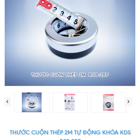
THƯỚC CUỘN THÉP 2M TỰ ĐỘNG KHÓA KDS