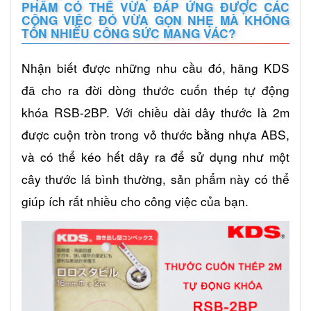
PHẨM CÓ THỂ VỪA ĐÁP ỨNG ĐƯỢC CÁC
CÔNG VIỆC ĐÓ VỪA GỌN NHẸ MÀ KHÔNG
TỐN NHIỀU CÔNG SỨC MANG VÁC?
Nhận biết được những nhu cầu đó, hãng KDS
đã cho ra đời dòng thước cuốn thép tự động
khóa RSB-2BP. Với chiều dài dây thước là 2m
được cuộn tròn trong vỏ thước bằng nhựa ABS,
và có thể kéo hết dây ra để sử dụng như một
cây thước lá bình thường, sản phẩm này có thể
giúp ích rất nhiều cho công việc của bạn.