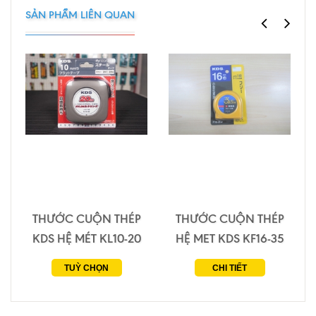
SẢN PHẨM LIÊN QUAN
THƯỚC CUỘN THÉP
THƯỚC CUỘN THÉP
KDS HỆ MÉT KL10-20
HỆ MET KDS KF16-35
TUỲ CHỌN
CHI TIẾT