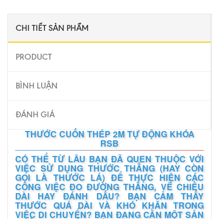
CHI TIẾT SẢN PHẨM
PRODUCT
BÌNH LUẬN
ĐÁNH GIÁ
THƯỚC CUỐN THÉP 2M TỰ ĐỘNG KHÓA
RSB
CÓ THỂ TỪ LÂU BẠN ĐÃ QUEN THUỘC VỚI
VIỆC SỬ DỤNG THƯỚC THẲNG (HAY CÒN
GỌI LÀ THƯỚC LÁ) ĐỂ THỰC HIỆN CÁC
CÔNG VIỆC ĐO ĐƯỜNG THẲNG, VẼ CHIỀU
DÀI HAY ĐÁNH DẤU? BẠN CẢM THẤY
THƯỚC QUÁ DÀI VÀ KHÓ KHĂN TRONG
VIỆC DI CHUYỂN? BẠN ĐANG CẦN MỘT SẢN