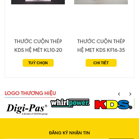
THƯỚC CUỘN THÉP
THƯỚC CUỘN THÉP
KDS HỆ MÉT KL10-20
HỆ MET KDS KF16-35
TUỲ CHỌN
CHI TIẾT
LOGO THƯƠNG HIỆU
ĐĂNG KÝ NHẬN TIN