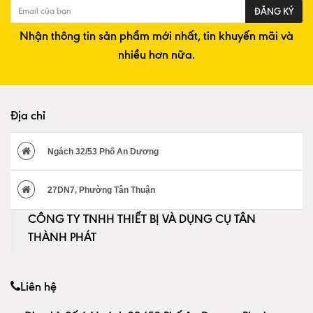
ĐĂNG KÝ
Nhận thông tin sản phẩm mới nhất, tin khuyến mãi và
nhiều hơn nữa.
Địa chỉ
Ngách 32/53 Phố An Dương
27DN7, Phường Tân Thuận
CÔNG TY TNHH THIẾT BỊ VÀ DỤNG CỤ TÂN
THÀNH PHÁT
Liên hệ