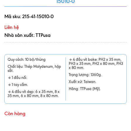
15010-0
Mã sku:
215-41-15010-0
Liên hệ
Nhà sản xuất: TTPusa
Quy cách: 10 bộ/thùng
🔹4 đầu vít bake: PH2 x 35 mm,
PH3 x 35 mm, PH2 x 80 mm, PH3
Chất liệu: Thép Molydenum, hộp
x 80 mm.
sắt.
Trọng lượng: 1360g.
🔹1 đầu nối.
Xuất xứ: Taiwan.
🔹1 tay cầm.
Hãng: TTPusa (Mỹ).
🔹4 đầu vít dẹp: 6 x 35 mm, 8 x
35 mm, 6 x 80 mm, 8 x 80 mm.
Còn hàng