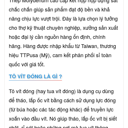
chắc chắn giúp sản phẩm đạt độ bền và khả
năng chịu lực vượt trội. Đây là lựa chọn lý tưởng
cho thợ kỹ thuật chuyên nghiệp, xưởng sản xuất
hoặc đại lý cần nguồn hàng ổn định, chính
hãng. Hàng được nhập khẩu từ Taiwan, thương
hiệu TTPusa (Mỹ), cam kết phân phối sỉ toàn
quốc với giá tốt.
TÔ VÍT ĐÓNG LÀ GÌ ?
Tô vít đóng (hay tua vít đóng) là dụng cụ dùng
để tháo, lắp ốc vít bằng cách sử dụng lực đóng
(từ búa hoặc các tác động khác) để truyền lực
xoắn vào đầu vít. Nó giúp tháo, lắp ốc vít bị siết
chặt, rỉ sét hoặc những nơi mà tua vít thông