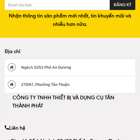
ĐĂNG KÝ
Nhận thông tin sản phẩm mới nhất, tin khuyến mãi và
nhiều hơn nữa.
Địa chỉ
Ngách 32/53 Phố An Dương
27DN7, Phường Tân Thuận
CÔNG TY TNHH THIẾT BỊ VÀ DỤNG CỤ TÂN
THÀNH PHÁT
Liên hệ