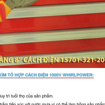
KÌM TỔ HỢP CÁCH ĐIỆN 1000V WHIRLPOWER:
uy trì tuổi thọ của sản phẩm.
hẩm tiếp xúc với nước mưa vì có thể làm hỏng sản phẩm