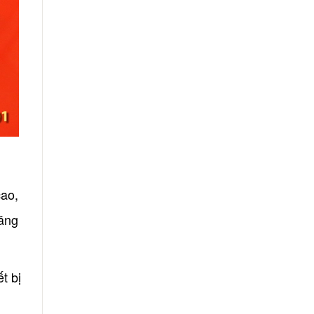
cao,
năng
t bị