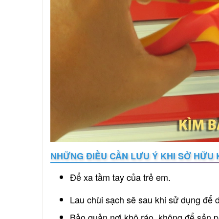
NHỮNG ĐIỀU CẦN LƯU Ý KHI SỞ HỮU 
Để xa tầm tay của trẻ em.
Lau chùi sạch sẽ sau khi sử dụng để d
Bảo quản nơi khô ráo, không để sản p