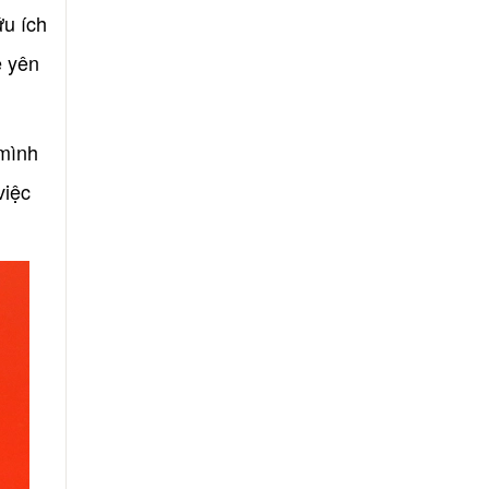
u ích
̃ yên
mình
việc