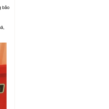
g bảo
ã,