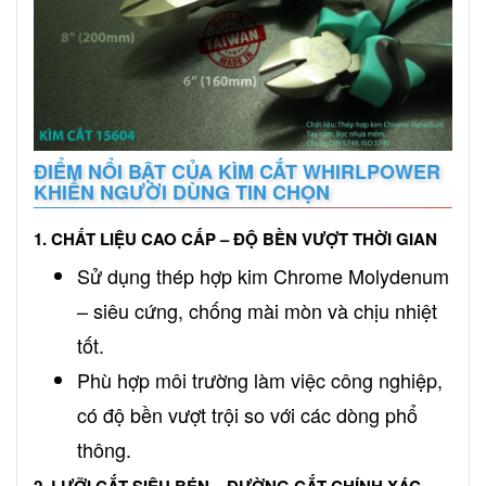
ĐIỂM NỔI BẬT CỦA KÌM CẮT WHIRLPOWER
KHIẾN NGƯỜI DÙNG TIN CHỌN
1. CHẤT LIỆU CAO CẤP – ĐỘ BỀN VƯỢT THỜI GIAN
Sử dụng thép hợp kim Chrome Molydenum
– siêu cứng, chống mài mòn và chịu nhiệt
tốt.
Phù hợp môi trường làm việc công nghiệp,
có độ bền vượt trội so với các dòng phổ
thông.
2. LƯỠI CẮT SIÊU BÉN – ĐƯỜNG CẮT CHÍNH XÁC,