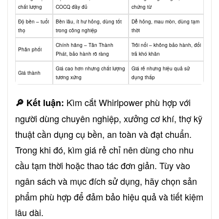
chất lượng
COCQ đầy đủ
chứng từ
Độ bền – tuổi
Bền lâu, ít hư hỏng, dùng tốt
Dễ hỏng, mau mòn, dùng tạm
thọ
trong công nghiệp
thời
Chính hãng – Tân Thành
Trôi nổi – không bảo hành, đổi
Phân phối
Phát, bảo hành rõ ràng
trả khó khăn
Giá cao hơn nhưng chất lượng
Giá rẻ nhưng hiệu quả sử
Giá thành
tương xứng
dụng thấp
Kìm cắt Whirlpower phù hợp với
🔎 Kết luận:
người dùng chuyên nghiệp, xưởng cơ khí, thợ kỹ
thuật cần dụng cụ bền, an toàn và đạt chuẩn.
Trong khi đó, kìm giá rẻ chỉ nên dùng cho nhu
cầu tạm thời hoặc thao tác đơn giản. Tùy vào
ngân sách và mục đích sử dụng, hãy chọn sản
phẩm phù hợp để đảm bảo hiệu quả và tiết kiệm
lâu dài.