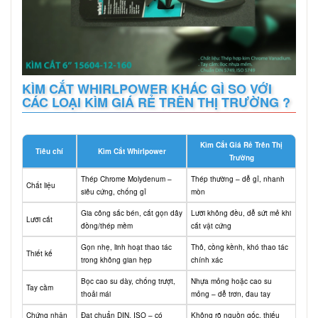
KÌM CẮT WHIRLPOWER KHÁC GÌ SO VỚI
CÁC LOẠI KÌM GIÁ RẺ TRÊN THỊ TRƯỜNG ?
Kìm Cắt Giá Rẻ Trên Thị
Tiêu chí
Kìm Cắt Whirlpower
Trường
Thép Chrome Molydenum –
Thép thường – dễ gỉ, nhanh
Chất liệu
siêu cứng, chống gỉ
mòn
Gia công sắc bén, cắt gọn dây
Lưỡi không đều, dễ sứt mẻ khi
Lưỡi cắt
đồng/thép mềm
cắt vật cứng
Gọn nhẹ, linh hoạt thao tác
Thô, cồng kềnh, khó thao tác
Thiết kế
trong không gian hẹp
chính xác
Bọc cao su dày, chống trượt,
Nhựa mỏng hoặc cao su
Tay cầm
thoải mái
mỏng – dễ trơn, đau tay
Chứng nhận
Đạt chuẩn DIN, ISO – có
Không rõ nguồn gốc, thiếu