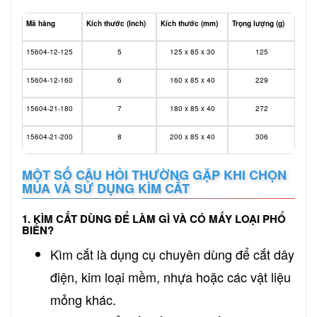
Mã hàng
Kích thước (Inch)
Kích thước (mm)
Trọng lượng (g)
15604-12-125
5
125 x 85 x 30
125
15604-12-160
6
160 x 85 x 40
229
15604-21-180
7
180 x 85 x 40
272
15604-21-200
8
200 x 85 x 40
306
MỘT SỐ CÂU HỎI THƯỜNG GẶP KHI CHỌN
MUA VÀ SỬ DỤNG KÌM CẮT
1. KÌM CẮT DÙNG ĐỂ LÀM GÌ VÀ CÓ MẤY LOẠI PHỔ
BIẾN?
Kìm cắt là dụng cụ chuyên dùng để cắt dây
điện, kim loại mềm, nhựa hoặc các vật liệu
mỏng khác.