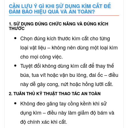
CẦN LƯU Ý GÌ KHI SỬ DỤNG KÌM CẮT ĐỂ
ĐẢM BẢO HIỆU QUẢ VÀ AN TOÀN?
1. SỬ DỤNG ĐÚNG CHỨC NĂNG VÀ ĐÚNG KÍCH
THƯỚC
Chọn đúng kích thước kìm cắt cho từng
loại vật liệu – không nên dùng một loại kìm
cho mọi công việc.
Tuyệt đối không dùng kìm cắt để thay thế
búa, tua vít hoặc vặn bu lông, đai ốc – điều
này dễ gây cong, nứt hoặc hỏng lưỡi cắt.
2. TUÂN THỦ KỸ THUẬT THAO TÁC AN TOÀN
Không đeo găng tay cồng kềnh khi sử
dụng kìm – điều này làm giảm độ bám và
độ chính xác khi cắt.