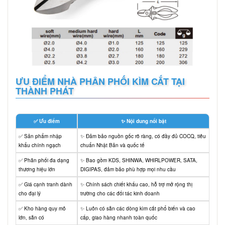
ƯU ĐIỂM NHÀ PHÂN PHỐI KÌM CẮT TẠI
THÀNH PHÁT
✅ Ưu điểm
✨ Nội dung nổi bật
✅ Sản phẩm nhập
✨ Đảm bảo nguồn gốc rõ ràng, có đầy đủ COCQ, tiêu
khẩu chính ngạch
chuẩn Nhật Bản và quốc tế
✅ Phân phối đa dạng
✨ Bao gồm KDS, SHINWA, WHIRLPOWER, SATA,
thương hiệu lớn
DIGIPAS, đảm bảo phù hợp mọi nhu cầu
✅ Giá cạnh tranh dành
✨ Chính sách chiết khấu cao, hỗ trợ mở rộng thị
cho đại lý
trường cho các đối tác kinh doanh
✅ Kho hàng quy mô
✨ Luôn có sẵn các dòng kìm cắt phổ biến và cao
lớn, sẵn có
cấp, giao hàng nhanh toàn quốc