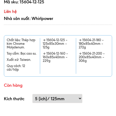
Mã sku:
15604-12-125
Liên hệ
Nhà sản xuất: Whirlpower
Chất liệu: Thép hợp
🔹
15604-12-125 –
🔹
15604-21-180 –
kim Chrome
125x85x30mm –
180x85x40mm –
Molydenum.
125g
272g
Tay cầm: Bọc cao su.
🔹
15604-12-160 –
🔹
15604-21-200 –
160x85x40mm –
200x85x40mm –
Xuất xứ: Taiwan.
229g
306g
Quy cách: 12
cái/hộp
Còn hàng
Kích thước