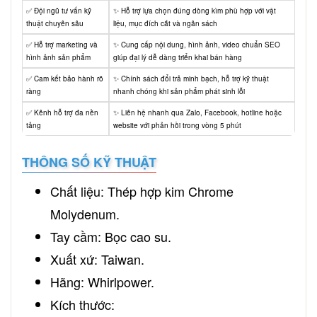
✅ Đội ngũ tư vấn kỹ
✨ Hỗ trợ lựa chọn đúng dòng kìm phù hợp với vật
thuật chuyên sâu
liệu, mục đích cắt và ngân sách
✅ Hỗ trợ marketing và
✨ Cung cấp nội dung, hình ảnh, video chuẩn SEO
hình ảnh sản phẩm
giúp đại lý dễ dàng triển khai bán hàng
✅ Cam kết bảo hành rõ
✨ Chính sách đổi trả minh bạch, hỗ trợ kỹ thuật
ràng
nhanh chóng khi sản phẩm phát sinh lỗi
✅ Kênh hỗ trợ đa nền
✨ Liên hệ nhanh qua Zalo, Facebook, hotline hoặc
tảng
website với phản hồi trong vòng 5 phút
THÔNG SỐ KỸ THUẬT
Chất liệu: Thép hợp kim Chrome
Molydenum.
Tay cầm: Bọc cao su.
Xuất xứ: Taiwan.
Hãng: Whirlpower.
Kích thước: