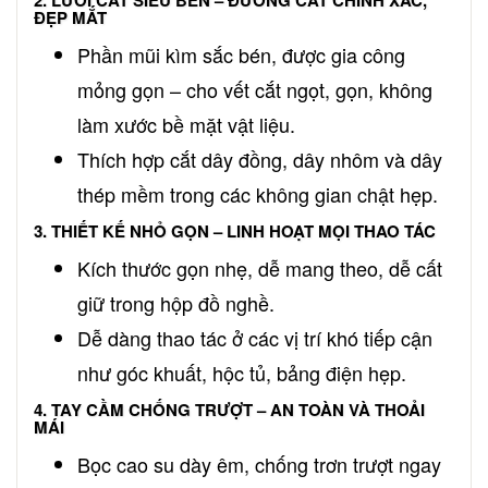
ĐẸP MẮT
Phần mũi kìm sắc bén, được gia công
mỏng gọn – cho vết cắt ngọt, gọn, không
làm xước bề mặt vật liệu.
Thích hợp cắt dây đồng, dây nhôm và dây
thép mềm trong các không gian chật hẹp.
3. THIẾT KẾ NHỎ GỌN – LINH HOẠT MỌI THAO TÁC
Kích thước gọn nhẹ, dễ mang theo, dễ cất
giữ trong hộp đồ nghề.
Dễ dàng thao tác ở các vị trí khó tiếp cận
như góc khuất, hộc tủ, bảng điện hẹp.
4. TAY CẦM CHỐNG TRƯỢT – AN TOÀN VÀ THOẢI
MÁI
Bọc cao su dày êm, chống trơn trượt ngay