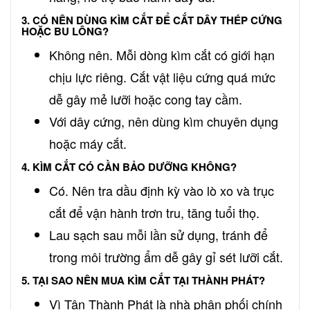
3. CÓ NÊN DÙNG KÌM CẮT ĐỂ CẮT DÂY THÉP CỨNG
HOẶC BU LÔNG?
Không nên. Mỗi dòng kìm cắt có giới hạn
chịu lực riêng. Cắt vật liệu cứng quá mức
dễ gây mẻ lưỡi hoặc cong tay cầm.
Với dây cứng, nên dùng kìm chuyên dụng
hoặc máy cắt.
4. KÌM CẮT CÓ CẦN BẢO DƯỠNG KHÔNG?
Có. Nên tra dầu định kỳ vào lò xo và trục
cắt để vận hành trơn tru, tăng tuổi thọ.
Lau sạch sau mỗi lần sử dụng, tránh để
trong môi trường ẩm dễ gây gỉ sét lưỡi cắt.
5. TẠI SAO NÊN MUA KÌM CẮT TẠI THÀNH PHÁT?
Vì Tân Thành Phát là nhà phân phối chính