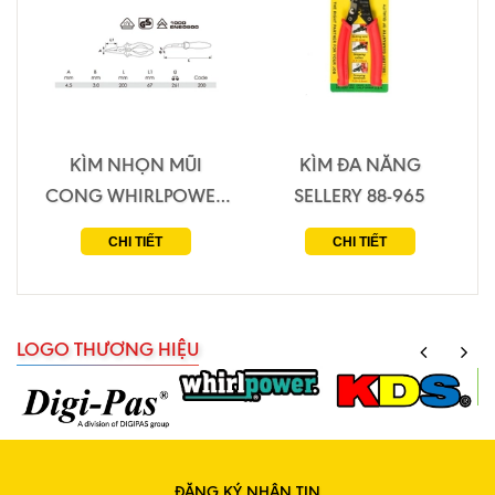
KÌM NHỌN MŨI
KÌM ĐA NĂNG
CONG WHIRLPOWER
SELLERY 88-965
15703-311
CHI TIẾT
CHI TIẾT
LOGO THƯƠNG HIỆU
ĐĂNG KÝ NHẬN TIN