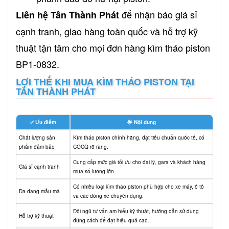
để nhận báo giá sỉ
Liên hệ Tân Thành Phát
cạnh tranh, giao hàng toàn quốc và hỗ trợ kỹ
thuật tận tâm cho mọi đơn hàng kìm tháo piston
BP1-0832.
LỢI THẾ KHI MUA KÌM THÁO PISTON TẠI
TÂN THÀNH PHÁT
✅ Ưu điểm
🌟 Nội dung
Chất lượng sản
Kìm tháo piston chính hãng, đạt tiêu chuẩn quốc tế, có
phẩm đảm bảo
COCQ rõ ràng.
Cung cấp mức giá tối ưu cho đại lý, gara và khách hàng
Giá sỉ cạnh tranh
mua số lượng lớn.
Có nhiều loại kìm tháo piston phù hợp cho xe máy, ô tô
Đa dạng mẫu mã
và các dòng xe chuyên dụng.
Đội ngũ tư vấn am hiểu kỹ thuật, hướng dẫn sử dụng
Hỗ trợ kỹ thuật
đúng cách để đạt hiệu quả cao.