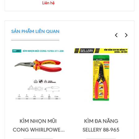
Liên hệ
SẢN PHẨM LIÊN QUAN
KÌM NHỌN MŨI
KÌM ĐA NĂNG
CONG WHIRLPOWER
SELLERY 88-965
15703-311