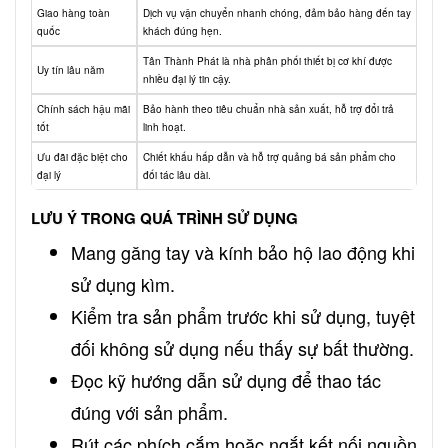
Giao hàng toàn
Dịch vụ vận chuyển nhanh chóng, đảm bảo hàng đến tay
quốc
khách đúng hẹn.
Tân Thành Phát là nhà phân phối thiết bị cơ khí được
Uy tín lâu năm
nhiều đại lý tin cậy.
Chính sách hậu mãi
Bảo hành theo tiêu chuẩn nhà sản xuất, hỗ trợ đổi trả
tốt
linh hoạt.
Ưu đãi đặc biệt cho
Chiết khấu hấp dẫn và hỗ trợ quảng bá sản phẩm cho
đại lý
đối tác lâu dài.
LƯU Ý TRONG QUÁ TRÌNH SỬ DỤNG
Mang găng tay và kính bảo hộ lao động khi
sử dụng kìm.
Kiểm tra sản phẩm trước khi sử dụng, tuyệt
đối không sử dụng nếu thấy sự bất thường.
Đọc kỹ hướng dẫn sử dụng để thao tác
đúng với sản phẩm.
Rút các phích cắm hoặc ngắt kết nối nguồn