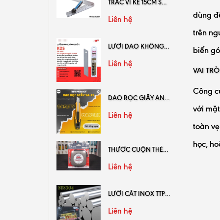
TRẮC VI KẾ 15CM SHINWA 62659
dùng đ
Liên hệ
trên ng
LƯỠI DAO KHÔNG ĐỐT GB-10NS
biến gó
Liên hệ
VAI TRÒ
Công cụ
DAO RỌC GIẤY AN TOÀN SAFETY MASTER SA-15
với mặt
Liên hệ
toàn vẹ
học, ho
THƯỚC CUỘN THÉP KDS HỆ MÉT KL10-20
Liên hệ
LƯỠI CẮT INOX TTPUSA
Liên hệ