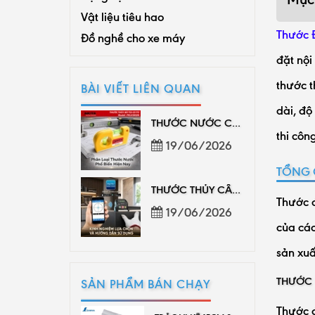
Vật liệu tiêu hao
Thước 
Đồ nghề cho xe máy
đặt nội
thước t
BÀI VIẾT LIÊN QUAN
dài, độ
THƯỚC NƯỚC CHÍNH HÃNG, ĐO CÂN BẰNG CHUẨN
thi côn
19/06/2026
TỔNG 
THƯỚC THỦY CÂN BẰNG CAO CẤP, GIÁ PHÂN PHỐI
Thước đ
19/06/2026
của các
sản xuấ
THƯỚC 
SẢN PHẨM BÁN CHẠY
Thước đ