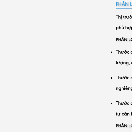
PHÂN 
Thị trư
phù hợp
PHÂN L
Thước đ
lượng, 
Thước đ
nghiên
Thước đ
tự cân 
PHÂN L