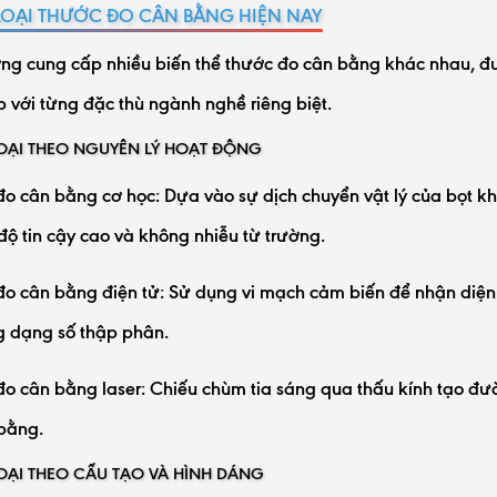
LOẠI THƯỚC ĐO CÂN BẰNG HIỆN NAY
ờng cung cấp nhiều biến thể thước đo cân bằng khác nhau, đ
 với từng đặc thù ngành nghề riêng biệt.
OẠI THEO NGUYÊN LÝ HOẠT ĐỘNG
o cân bằng cơ học: Dựa vào sự dịch chuyển vật lý của bọt k
độ tin cậy cao và không nhiễu từ trường.
o cân bằng điện tử: Sử dụng vi mạch cảm biến để nhận diện th
g dạng số thập phân.
o cân bằng laser: Chiếu chùm tia sáng qua thấu kính tạo đư
bằng.
OẠI THEO CẤU TẠO VÀ HÌNH DÁNG