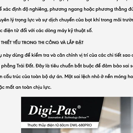
ể xác định độ nghiêng, phương ngang hoặc phương thẳng đứn
uyên lý trọng lực và sự dịch chuyển của bọt khí trong môi tr
c điện tử đối với các dòng máy kỹ thuật số.
 THIẾT YẾU TRONG THI CÔNG VÀ LẮP ĐẶT
 này dùng để kiểm tra và căn chỉnh vị trí của các chi tiết sa
 phẳng Trái Đất. Đây là tiêu chuẩn bắt buộc để đảm bảo sai s
n cấu trúc của toàn bộ dự án. Một sai lệch nhỏ ở nền móng h
ặc mất an toàn chịu lực.