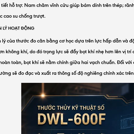
 tiết hỗ trợ: Nam châm vĩnh cửu giúp bám dính trên thép; rãnh 
 cao su chống trượt.
 LÝ HOẠT ĐỘNG
lý của thước đo cân bằng cơ học dựa trên lực hấp dẫn và đặc
n không khí, do đó trọng lực sẽ đẩy bọt khí nhẹ hơn lên vị trí
oàn toàn, bọt khí sẽ nằm chính giữa hai vạch chuẩn. Đối với 
rường sẽ đo đạc và xuất ra thông số độ nghiêng chính xác trê