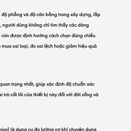
, độ phẳng và độ cân bằng trong xây dựng, lắp
át, người dùng không chỉ tìm thấy các dòng
mà còn được định hướng cách chọn đúng chiều
h mua sai loại, đo sai lệch hoặc giảm hiệu quả
uan trọng nhất, giúp xác định độ chuẩn xác
rò cốt lõi của thiết bị này đối với đời sống và
ivo) là dụng cụ đo lường cơ khí chuyên dụng