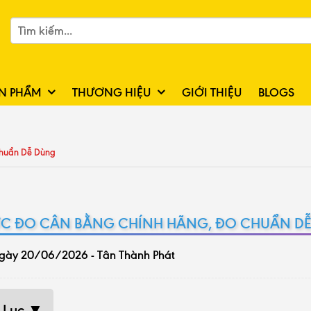
N PHẨM
THƯƠNG HIỆU
GIỚI THIỆU
BLOGS
Chuẩn Dễ Dùng
C ĐO CÂN BẰNG CHÍNH HÃNG, ĐO CHUẨN D
gày 20/06/2026 - Tân Thành Phát
 Lục ▼