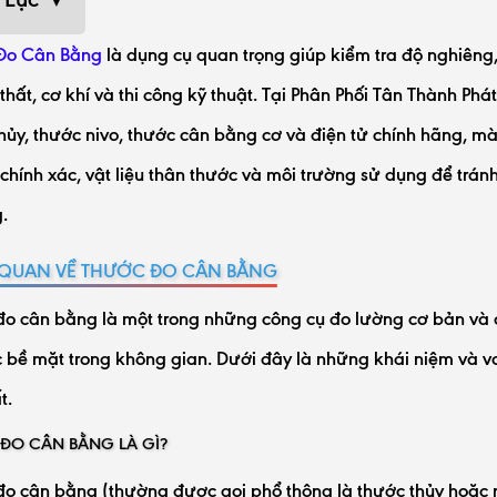
Đo Cân Bằng
là dụng cụ quan trọng giúp kiểm tra độ nghiêng
 thất, cơ khí và thi công kỹ thuật. Tại Phân Phối Tân Thành Ph
hủy, thước nivo, thước cân bằng cơ và điện tử chính hãng, 
 chính xác, vật liệu thân thước và môi trường sử dụng để trán
g.
QUAN VỀ THƯỚC ĐO CÂN BẰNG
o cân bằng là một trong những công cụ đo lường cơ bản và q
 bề mặt trong không gian. Dưới đây là những khái niệm và vai t
t.
ĐO CÂN BẰNG LÀ GÌ?
o cân bằng (thường được gọi phổ thông là thước thủy hoặc n