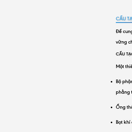
CẤU T
Để cung
vững ch
CẤU TẠ
Một thi
Bộ phận
phẳng t
Ống thủ
Bọt khí