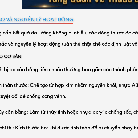
ẠO VÀ NGUYÊN LÝ HOẠT ĐỘNG
 cấp kết quả đo lường không bị nhiễu, các dòng thước đo cân
ắc và nguyên lý hoạt động tuân thủ chặt chẽ các định luật vật
O CƠ BẢN
ết bị đo cân bằng tiêu chuẩn thường bao gồm các thành phần 
 thân thước: Chế tạo từ hợp kim nhôm nguyên khối, nhựa AB
uyệt đối để chống cong vênh.
y cân bằng: Làm từ thủy tinh hoặc nhựa acrylic chống sốc, c
 chỉ thị: Kích thước bọt khí được tính toán để di chuyển nhạy