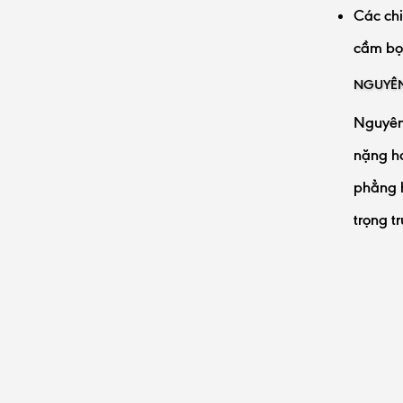
Các chi
cầm bọc
NGUYÊN
Nguyên 
nặng hơ
phẳng h
trọng t