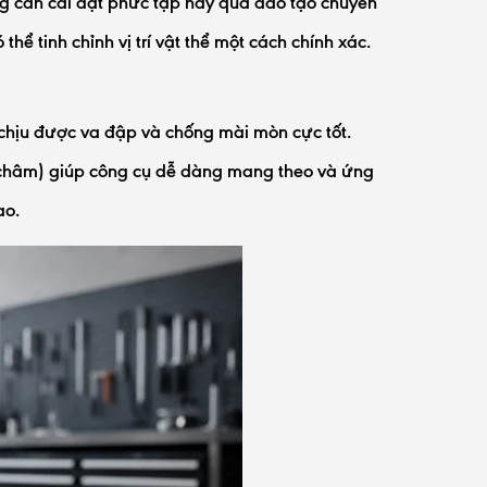
g cần cài đặt phức tạp hay qua đào tạo chuyên
hể tinh chỉnh vị trí vật thể một cách chính xác.
 chịu được va đập và chống mài mòn cực tốt.
 châm) giúp công cụ dễ dàng mang theo và ứng
ao.