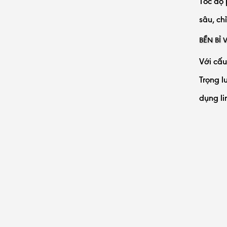
Tốc độ 
sâu, ch
BỀN BỈ
Với cấu
Trọng l
dụng li