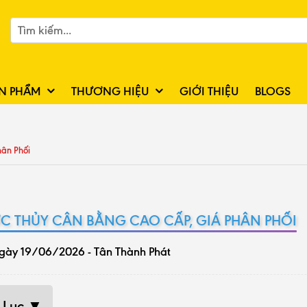
N PHẨM
THƯƠNG HIỆU
GIỚI THIỆU
BLOGS
ân Phối
C THỦY CÂN BẰNG CAO CẤP, GIÁ PHÂN PHỐI
gày 19/06/2026 - Tân Thành Phát
 Lục ▼