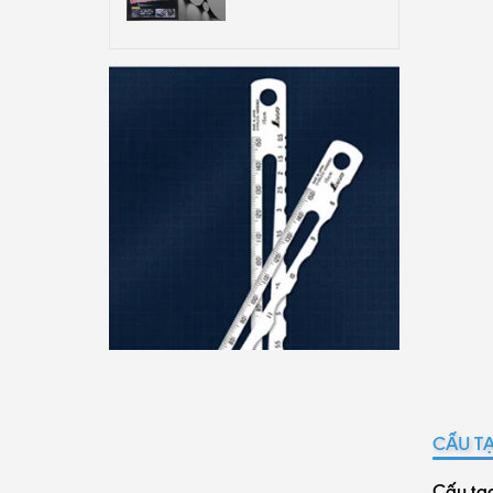
CẤU T
Cấu tạo