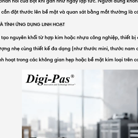
phản hồi của bọt khí gần như ngay lập tức. Người dùng khôn
ỉ cần đặt thước lên bề mặt và quan sát bằng mắt thường là có t
 VÀ TÍNH ỨNG DỤNG LINH HOẠT
 tạo nguyên khối từ hợp kim hoặc nhựa công nghiệp, thiết bị
ượng nhẹ cùng thiết kế đa dạng (như thước mini, thước nam
nh hoạt trong các không gian hẹp hoặc bề mặt kim loại trên c