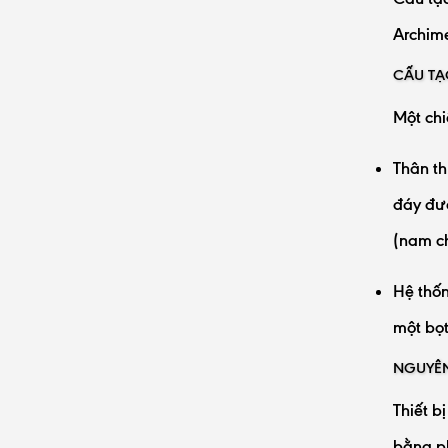
Archime
CẤU TẠO
Một chi
Thân t
đáy đượ
(nam c
Hệ thốn
một bọt
NGUYÊN
Thiết b
bằng ph