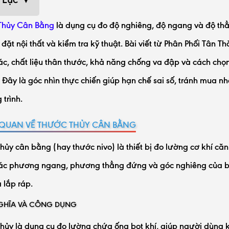
Thủy Cân Bằng
là dụng cụ đo độ nghiêng, độ ngang và độ thẳ
p đặt nội thất và kiểm tra kỹ thuật. Bài viết từ Phân Phối Tân T
ác, chất liệu thân thước, khả năng chống va đập và cách chọn
. Đây là góc nhìn thực chiến giúp hạn chế sai số, tránh mua
 trình.
QUAN VỀ THƯỚC THỦY CÂN BẰNG
hủy cân bằng (hay thước nivo) là thiết bị đo lường cơ khí că
ác phương ngang, phương thẳng đứng và góc nghiêng của bề 
 lắp ráp.
GHĨA VÀ CÔNG DỤNG
hủy là dụng cụ đo lường chứa ống bọt khí, giúp người dùng 