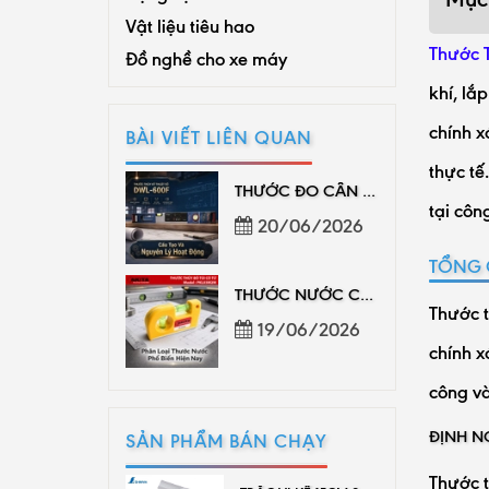
Vật liệu tiêu hao
Thước 
Đồ nghề cho xe máy
khí, lắ
chính x
BÀI VIẾT LIÊN QUAN
thực tế
THƯỚC ĐO CÂN BẰNG CHÍNH HÃNG, ĐO CHUẨN DỄ DÙNG
tại công
20/06/2026
TỔNG 
THƯỚC NƯỚC CHÍNH HÃNG, ĐO CÂN BẰNG CHUẨN
Thước t
19/06/2026
chính x
công và
ĐỊNH N
SẢN PHẨM BÁN CHẠY
Thước t