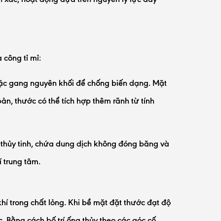
 công tỉ mỉ:
ặc gang nguyên khối để chống biến dạng. Mặt
n, thước có thể tích hợp thêm rãnh từ tính
 thủy tinh, chứa dung dịch không đóng băng và
í trung tâm.
hí trong chất lỏng. Khi bề mặt đặt thước đạt độ
. Bằng cách bố trí ống thủy theo các góc cố