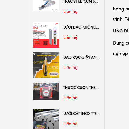
TRẮC VI KẾ 15CM SHINWA 62659
hạng mụ
Liên hệ
trình. 
LƯỠI DAO KHÔNG ĐỐT GB-10NS
ỨNG DỤ
Liên hệ
Dụng cụ
nghiệp 
DAO RỌC GIẤY AN TOÀN SAFETY MASTER SA-15
Liên hệ
THƯỚC CUỘN THÉP KDS HỆ MÉT KL10-20
Liên hệ
LƯỠI CẮT INOX TTPUSA
Liên hệ