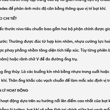
des để phản ánh mức độ cân bằng thông qua vị trí bọt khí.
 CHI TIẾT
ếc thước nivo tiêu chuẩn bao gồm hai bộ phận chính được gia
hước: Thường được đúc từ hợp kim nhôm, nhựa cường lực ho
c phay phẳng nhằm tăng diện tích tiếp xúc. Tùy từng phiên bả
hâm) hoặc rãnh chữ V để đo đường ống trụ.
g ống thủy: Là các buồng kín nhỏ bằng nhựa trong suốt hoặc
 khí. Thân ống khắc các vạch chuẩn để làm mốc xác định vị tr
 LÝ HOẠT ĐỘNG
ị hoạt động dựa trên xu hướng nổi lên điểm cao nhất của bọt k
ẳng lý tưởng, bọt khí sẽ nằm tĩnh tại chính giữa hai vạch mốc