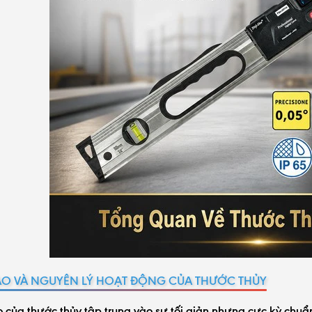
ẠO VÀ NGUYÊN LÝ HOẠT ĐỘNG CỦA THƯỚC THỦY
 của thước thủy tập trung vào sự tối giản nhưng cực kỳ chuẩ