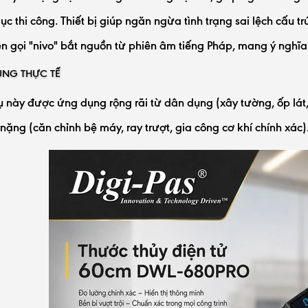
c thi công. Thiết bị giúp ngăn ngừa tình trạng sai lệch cấu t
Tên gọi "nivo" bắt nguồn từ phiên âm tiếng Pháp, mang ý ngh
NG THỰC TẾ
 này được ứng dụng rộng rãi từ dân dụng (xây tường, ốp lát,
nặng (căn chỉnh bệ máy, ray trượt, gia công cơ khí chính xác)