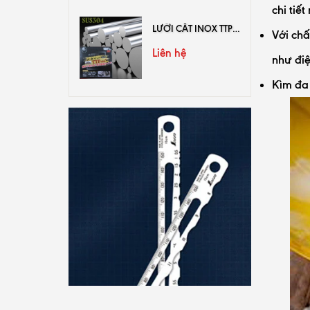
chi tiết
LƯỠI CẮT INOX TTPUSA
Với chấ
Liên hệ
như điệ
Kìm đa 