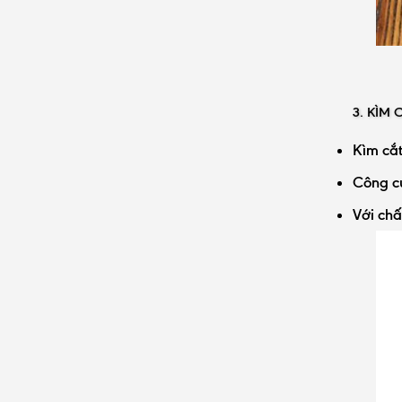
3. KÌM 
Kìm cắt
Công cụ
Với chấ