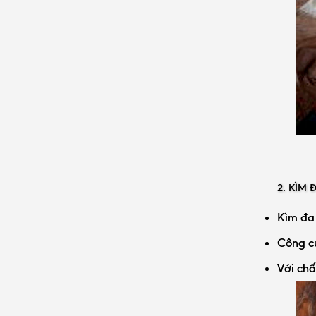
2. KÌM
Kìm đa 
Công cụ
Với chấ