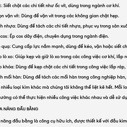
t: Siết chặt các chi tiết như ốc vít, dùng trong ngành cơ khí.
n vặn vít: Dùng để vặn vít trong các không gian chật hẹp.
h nhựa: Dùng để tách các chi tiết nhựa, phục vụ trong sản xuấ
cos: Ép cos dây điện, chuyên dụng trong ngành điện.
quạ: Cung cấp lực nắm mạnh, dùng để kéo, vặn hoặc siết chặt 
 lò xo: Giúp kẹp và giữ lò xo trong các công việc cơ khí, lắp r
 khóa: Dùng để kẹp chặt các chi tiết trong công việc lắp ráp, 
h mối hàn: Dùng để tách các mối hàn trong công nghiệp hàn, 
 nhiều loại kìm khác mà chúng tôi không thể liệt kê hết. Mỗi l
ường có thể thực hiện nhiều công việc khác nhau và dễ sử dụn
 ĐA NĂNG ĐẦU BẰNG
năng đầu bằng là công cụ hữu ích, được thiết kế với đầu kì