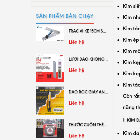
Kìm siế
SẢN PHẨM BÁN CHẠY
Kìm nhọ
Kìm tác
TRẮC VI KẾ 15CM SHINWA 62659
Kìm ép 
Liên hệ
Kìm mỏ 
LƯỠI DAO KHÔNG ĐỐT GB-10NS
Kìm kẹp
Liên hệ
Kìm kẹp
Kìm tác
DAO RỌC GIẤY AN TOÀN SAFETY MASTER SA-15
Còn rất
Liên hệ
năng th
1. KÌM
THƯỚC CUỘN THÉP KDS HỆ MÉT KL10-20
Kìm đa 
Liên hệ