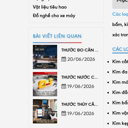
Vật liệu tiêu hao
Các loạ
Đồ nghề cho xe máy
bấm, kì
xác tro
BÀI VIẾT LIÊN QUAN
CÁC L
THƯỚC ĐO CÂN BẰNG CHÍNH HÃNG, ĐO CHUẨN DỄ DÙNG
20/06/2026
Kìm cắt
Kìm đa 
THƯỚC NƯỚC CHÍNH HÃNG, ĐO CÂN BẰNG CHUẨN
Kìm mở
19/06/2026
Kìm đầu
Kìm bấm
THƯỚC THỦY CÂN BẰNG CAO CẤP, GIÁ PHÂN PHỐI
Kìm vặn
19/06/2026
Kìm kẹp