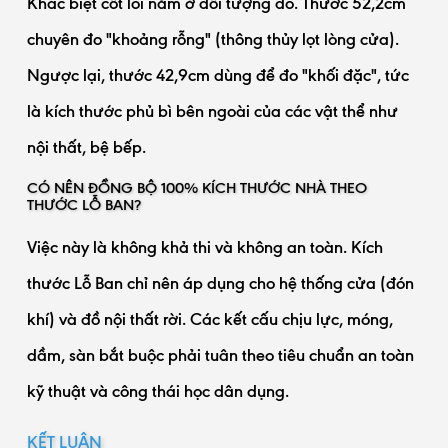
Khác biệt cốt lõi nằm ở đối tượng đo. Thước 52,2cm
chuyên đo "khoảng rỗng" (thông thủy lọt lòng cửa).
Ngược lại, thước 42,9cm dùng để đo "khối đặc", tức
là kích thước phủ bì bên ngoài của các vật thể như
nội thất, bệ bếp.
CÓ NÊN ĐỒNG BỘ 100% KÍCH THƯỚC NHÀ THEO
THƯỚC LỖ BAN?
Việc này là không khả thi và không an toàn. Kích
thước Lỗ Ban chỉ nên áp dụng cho hệ thống cửa (đón
khí) và đồ nội thất rời. Các kết cấu chịu lực, móng,
dầm, sàn bắt buộc phải tuân theo tiêu chuẩn an toàn
kỹ thuật và công thái học dân dụng.
KẾT LUẬN