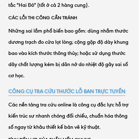
tắc "Hai Đỏ" (tốt ở cả 2 hàng cung).
CÁC LỖI THI CÔNG CẦN TRÁNH
Những sai lầm phổ biến bao gồm: dùng nhầm thước
dương trạch đo cửa lọt lòng; cộng gộp độ dày khung
bao vào kích thước thông thủy; hoặc sử dụng thước
dây chất lượng kém bị dãn nở do nhiệt độ gây sai số
cơ học.
CÔNG CỤ TRA CỨU THƯỚC LỖ BAN TRỰC TUYẾN
Các nền tảng tra cứu online là công cụ đắc lực hỗ trợ
kiến trúc sư nhanh chóng đối chiếu, chuẩn hóa thông
số ngay từ khâu thiết kế bản vẽ kỹ thuật.