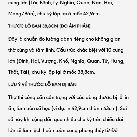
cung lớn (Tài, Bệnh, Ly, Nghĩa, Quan, Nạn, Hại,
Mạng/Bản), chu kỳ lặp lại ở mốc 42,9cm.
THƯỚC LỖ BAN 38,8CM (ĐO ÂM PHẦN)
Đây là chuẩn đo lường dành riêng cho không gian
thờ cúng và tâm linh. Cấu trúc khác biệt với 10 cung
lớn (Đinh, Hại, Vượng, Khổ, Nghĩa, Quan, Tử, Hưng,
Thất, Tài), chu kỳ lặp lại ở mốc 38,8cm.
LƯU Ý VỀ THƯỚC LỖ BAN DỊ BẢN
Thợ thi công cần cẩn trọng với các dòng thước bị lỗi in
ấn, làm tròn số học (ví dụ: in 42,9cm thành 43cm). Sai
số này khi cộng dồn qua nhiều chu kỳ trên chiều dài
lớn sẽ làm lệch hoàn toàn cung phong thủy từ Đỏ