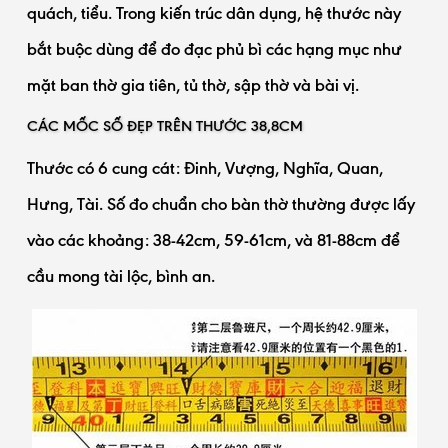
quách, tiểu. Trong kiến trúc dân dụng, hệ thước này
bắt buộc dùng để đo đạc phủ bì các hạng mục như
mặt ban thờ gia tiên, tủ thờ, sập thờ và bài vị.
CÁC MỐC SỐ ĐẸP TRÊN THƯỚC 38,8CM
Thước có 6 cung cát: Đinh, Vượng, Nghĩa, Quan,
Hưng, Tài. Số đo chuẩn cho bàn thờ thường được lấy
vào các khoảng: 38-42cm, 59-61cm, và 81-88cm để
cầu mong tài lộc, bình an.