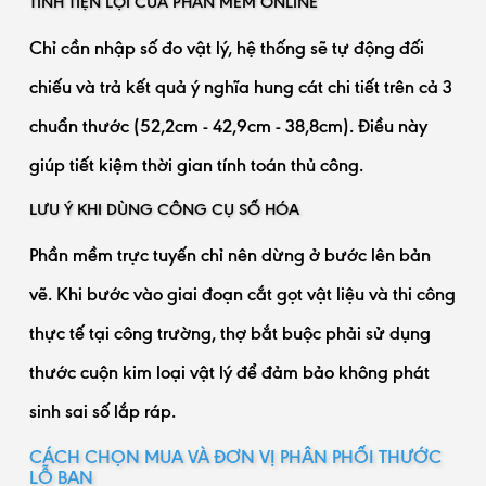
TÍNH TIỆN LỢI CỦA PHẦN MỀM ONLINE
Chỉ cần nhập số đo vật lý, hệ thống sẽ tự động đối
chiếu và trả kết quả ý nghĩa hung cát chi tiết trên cả 3
chuẩn thước (52,2cm - 42,9cm - 38,8cm). Điều này
giúp tiết kiệm thời gian tính toán thủ công.
LƯU Ý KHI DÙNG CÔNG CỤ SỐ HÓA
Phần mềm trực tuyến chỉ nên dừng ở bước lên bản
vẽ. Khi bước vào giai đoạn cắt gọt vật liệu và thi công
thực tế tại công trường, thợ bắt buộc phải sử dụng
thước cuộn kim loại vật lý để đảm bảo không phát
sinh sai số lắp ráp.
CÁCH CHỌN MUA VÀ ĐƠN VỊ PHÂN PHỐI THƯỚC
LỖ BAN