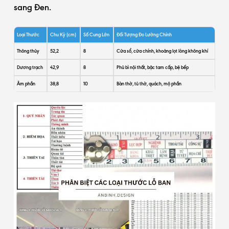
sang Đen.
Loại Thước
Chu Kỳ (cm)
Số Cung Lớn
Đối Tượng Đo Lường Chính
Thông thủy
52,2
8
Cửa sổ, cửa chính, khoảng lọt lòng không khí
Dương trạch
42,9
8
Phủ bì nội thất, bậc tam cấp, bệ bếp
Âm phần
38,8
10
Bàn thờ, tủ thờ, quách, mộ phần