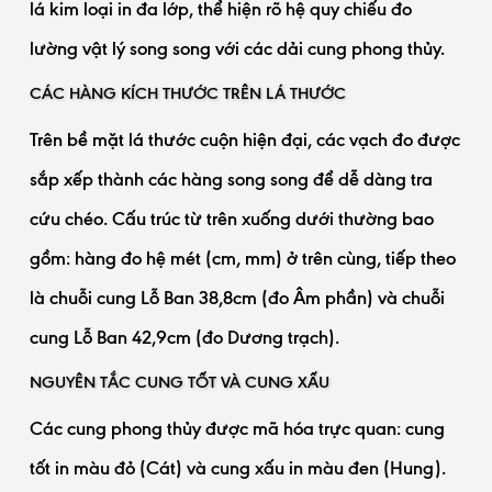
lá kim loại in đa lớp, thể hiện rõ hệ quy chiếu đo
lường vật lý song song với các dải cung phong thủy.
CÁC HÀNG KÍCH THƯỚC TRÊN LÁ THƯỚC
Trên bề mặt lá thước cuộn hiện đại, các vạch đo được
sắp xếp thành các hàng song song để dễ dàng tra
cứu chéo. Cấu trúc từ trên xuống dưới thường bao
gồm: hàng đo hệ mét (cm, mm) ở trên cùng, tiếp theo
là chuỗi cung Lỗ Ban 38,8cm (đo Âm phần) và chuỗi
cung Lỗ Ban 42,9cm (đo Dương trạch).
NGUYÊN TẮC CUNG TỐT VÀ CUNG XẤU
Các cung phong thủy được mã hóa trực quan: cung
tốt in màu đỏ (Cát) và cung xấu in màu đen (Hung).