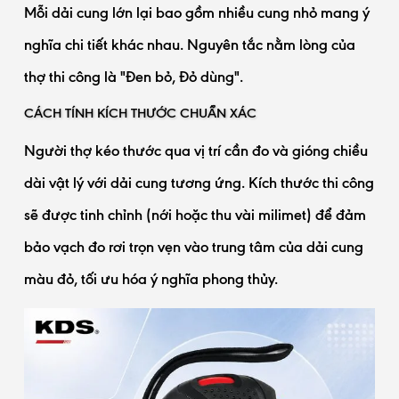
Mỗi dải cung lớn lại bao gồm nhiều cung nhỏ mang ý
nghĩa chi tiết khác nhau. Nguyên tắc nằm lòng của
thợ thi công là "Đen bỏ, Đỏ dùng".
CÁCH TÍNH KÍCH THƯỚC CHUẨN XÁC
Người thợ kéo thước qua vị trí cần đo và gióng chiều
dài vật lý với dải cung tương ứng. Kích thước thi công
sẽ được tinh chỉnh (nới hoặc thu vài milimet) để đảm
bảo vạch đo rơi trọn vẹn vào trung tâm của dải cung
màu đỏ, tối ưu hóa ý nghĩa phong thủy.