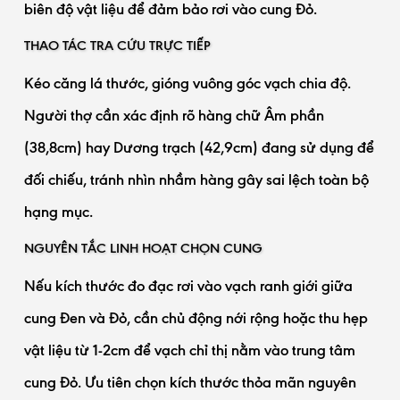
biên độ vật liệu để đảm bảo rơi vào cung Đỏ.
THAO TÁC TRA CỨU TRỰC TIẾP
Kéo căng lá thước, gióng vuông góc vạch chia độ.
Người thợ cần xác định rõ hàng chữ Âm phần
(38,8cm) hay Dương trạch (42,9cm) đang sử dụng để
đối chiếu, tránh nhìn nhầm hàng gây sai lệch toàn bộ
hạng mục.
NGUYÊN TẮC LINH HOẠT CHỌN CUNG
Nếu kích thước đo đạc rơi vào vạch ranh giới giữa
cung Đen và Đỏ, cần chủ động nới rộng hoặc thu hẹp
vật liệu từ 1-2cm để vạch chỉ thị nằm vào trung tâm
cung Đỏ. Ưu tiên chọn kích thước thỏa mãn nguyên