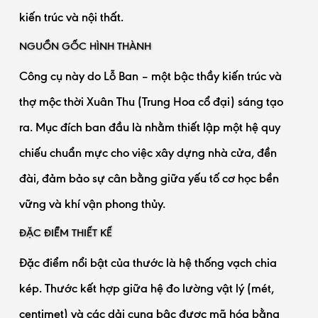
kiến trúc và nội thất.
NGUỒN GỐC HÌNH THÀNH
Công cụ này do Lỗ Ban – một bậc thầy kiến trúc và
thợ mộc thời Xuân Thu (Trung Hoa cổ đại) sáng tạo
ra. Mục đích ban đầu là nhằm thiết lập một hệ quy
chiếu chuẩn mực cho việc xây dựng nhà cửa, đền
đài, đảm bảo sự cân bằng giữa yếu tố cơ học bền
vững và khí vận phong thủy.
ĐẶC ĐIỂM THIẾT KẾ
Đặc điểm nổi bật của thước là hệ thống vạch chia
kép. Thước kết hợp giữa hệ đo lường vật lý (mét,
centimet) và các dải cung bậc được mã hóa bằng