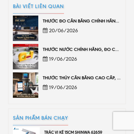
BÀI VIẾT LIÊN QUAN
THƯỚC ĐO CÂN BẰNG CHÍNH HÃNG, ĐO CHUẨN DỄ DÙNG
20/06/2026
THƯỚC NƯỚC CHÍNH HÃNG, ĐO CÂN BẰNG CHUẨN
19/06/2026
THƯỚC THỦY CÂN BẰNG CAO CẤP, GIÁ PHÂN PHỐI
19/06/2026
SẢN PHẨM BÁN CHẠY
TRẮC VI KẾ 15CM SHINWA 62659