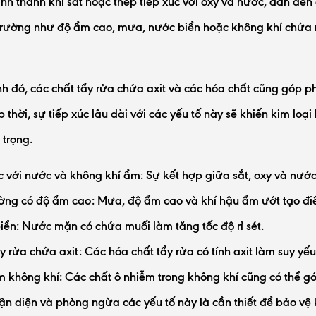
hình thành khi sắt hoặc thép tiếp xúc với oxy và nước, dẫn đến
trường như độ ẩm cao, mưa, nước biển hoặc không khí chứa mu
h đó, các chất tẩy rửa chứa axit và các hóa chất cũng góp p
ịp thời, sự tiếp xúc lâu dài với các yếu tố này sẽ khiến kim lo
trọng.
c với nước và không khí ẩm: Sự kết hợp giữa sắt, oxy và nước 
ờng có độ ẩm cao: Mưa, độ ẩm cao và khí hậu ẩm ướt tạo điều
ển: Nước mặn có chứa muối làm tăng tốc độ rỉ sét.
y rửa chứa axit: Các hóa chất tẩy rửa có tính axit làm suy yếu
 không khí: Các chất ô nhiễm trong không khí cũng có thể góp
ận diện và phòng ngừa các yếu tố này là cần thiết để bảo vệ 