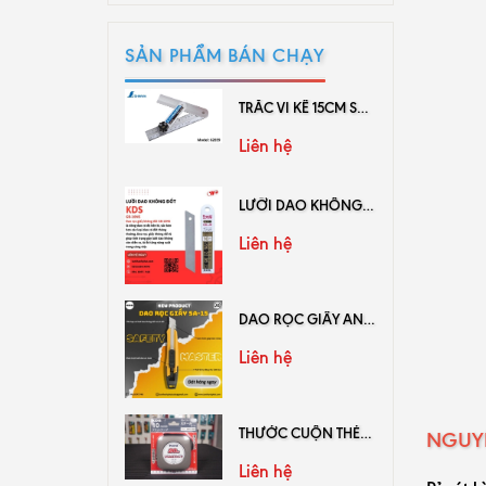
SẢN PHẨM BÁN CHẠY
TRẮC VI KẾ 15CM SHINWA 62659
Liên hệ
LƯỠI DAO KHÔNG ĐỐT GB-10NS
Liên hệ
DAO RỌC GIẤY AN TOÀN SAFETY MASTER SA-15
Liên hệ
THƯỚC CUỘN THÉP KDS HỆ MÉT KL10-20
NGUYÊ
Liên hệ