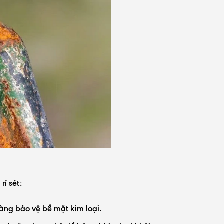
ỉ sét:
ng bảo vệ bề mặt kim loại.