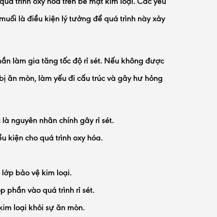
 quá trình oxy hóa trên bề mặt kim loại. Các yếu
ối là điều kiện lý tưởng để quá trình này xảy
hần làm gia tăng tốc độ rỉ sét. Nếu không được
ại bị ăn mòn, làm yếu đi cấu trúc và gây hư hỏng
là nguyên nhân chính gây rỉ sét.
 kiện cho quá trình oxy hóa.
 lớp bảo vệ kim loại.
 phần vào quá trình rỉ sét.
kim loại khỏi sự ăn mòn.