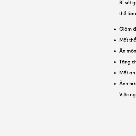
Rỉ sét 
thể làm
Giảm độ
Mất thẩ
Ăn mòn 
Tăng chi
Mất an 
Ảnh hưở
Việc ng