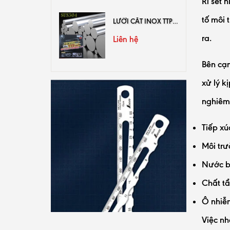
Rỉ sét 
tố môi 
LƯỠI CẮT INOX TTPUSA
ra.
Liên hệ
Bên cạn
xử lý k
nghiêm 
Tiếp xú
Môi trư
Nước bi
Chất tẩ
Ô nhiễm
Việc nh