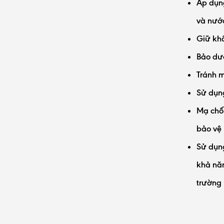
Áp dụng
và nướ
Giữ khô
Bảo dư
Tránh m
Sử dụng
Mạ chốn
bảo vệ 
Sử dụng
khả năn
trường 