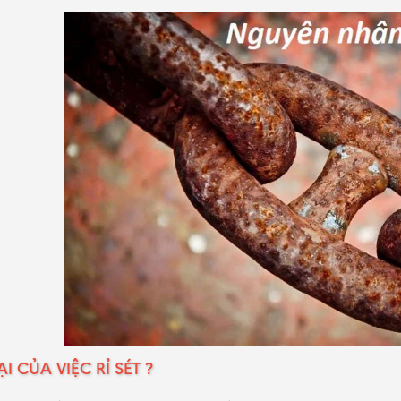
I CỦA VIỆC RỈ SÉT ?