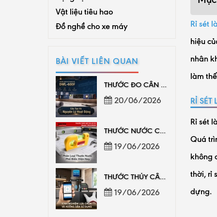
Vật liệu tiêu hao
Rỉ sét l
Đồ nghề cho xe máy
hiệu củ
nhân kh
BÀI VIẾT LIÊN QUAN
làm th
THƯỚC ĐO CÂN BẰNG CHÍNH HÃNG, ĐO CHUẨN DỄ DÙNG
20/06/2026
RỈ SÉT 
Rỉ sét 
THƯỚC NƯỚC CHÍNH HÃNG, ĐO CÂN BẰNG CHUẨN
Quá trì
19/06/2026
không c
thời, r
THƯỚC THỦY CÂN BẰNG CAO CẤP, GIÁ PHÂN PHỐI
dựng.
19/06/2026