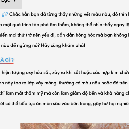
à gì?
Chắc hẳn bạn đã từng thấy những vết màu nâu, đỏ trên bề
a một quá trình tàn phá âm thầm, không thể nhìn thấy ngay lậ
iến mọi thứ trở nên yếu đi, dần dần hỏng hóc mà bạn không 
ế nào để ngừng nó? Hãy cùng khám phá!
LÀ GÌ ?
là hiện tượng oxy hóa sắt, xảy ra khi sắt hoặc các hợp kim chứ
nh này tạo ra lớp vảy mỏng, thường có màu nâu hoặc đỏ trên bề
hỉ làm mất thẩm mỹ mà còn làm giảm độ bền và khả năng chịu
ỉ sét có thể tiếp tục ăn mòn sâu vào bên trong, gây hư hại ngh