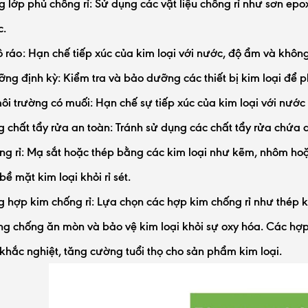
 lớp phủ chống rỉ:
Sử dụng các vật liệu chống rỉ như sơn epo
c.
 ráo:
Hạn chế tiếp xúc của kim loại với nước, độ ẩm và khôn
ỡng định kỳ:
Kiểm tra và bảo dưỡng các thiết bị kim loại để ph
ôi trường có muối:
Hạn chế sự tiếp xúc của kim loại với nước
 chất tẩy rửa an toàn:
Tránh sử dụng các chất tẩy rửa chứa a
g rỉ:
Mạ sắt hoặc thép bằng các kim loại như kẽm, nhôm ho
bề mặt kim loại khỏi rỉ sét.
 hợp kim chống rỉ:
Lựa chọn các hợp kim chống rỉ như thép 
g chống ăn mòn và bảo vệ kim loại khỏi sự oxy hóa. Các hợp
khắc nghiệt, tăng cường tuổi thọ cho sản phẩm kim loại.