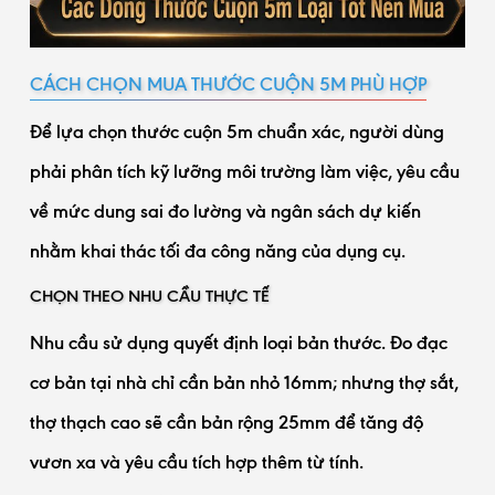
CÁCH CHỌN MUA THƯỚC CUỘN 5M PHÙ HỢP
Để lựa chọn thước cuộn 5m chuẩn xác, người dùng
phải phân tích kỹ lưỡng môi trường làm việc, yêu cầu
về mức dung sai đo lường và ngân sách dự kiến
nhằm khai thác tối đa công năng của dụng cụ.
CHỌN THEO NHU CẦU THỰC TẾ
Nhu cầu sử dụng quyết định loại bản thước. Đo đạc
cơ bản tại nhà chỉ cần bản nhỏ 16mm; nhưng thợ sắt,
thợ thạch cao sẽ cần bản rộng 25mm để tăng độ
vươn xa và yêu cầu tích hợp thêm từ tính.