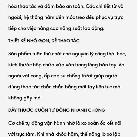
hóa thao tác và đảm bảo an toàn. Các chi tiết từ vỏ
ngoài, hệ thống hãm đến móc treo đều phục vụ trực
tiếp cho việc nâng cao năng suất lao động.
THIẾT KẾ NHỎ GỌN, DỄ THAO TÁC
Sản phẩm tuân thủ chặt chẽ nguyên lý công thái học,
kích thước hộp chứa vừa vặn trong lòng bàn tay. Vỏ
ngoài vát cong, ốp cao su chống trượt giúp người
dùng thao tác chắc chắn bằng một tay liên tục mà
không gây mỏi.
DÂY THƯỚC CUỘN TỰ ĐỘNG NHANH CHÓNG
Cơ chế tự động vận hành nhờ lò xo xoắn ốc kết nối
với trục tâm. Khi nhả khóa hãm, thế năng lò xo lập