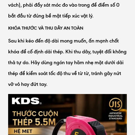
vách), phải đẩy sát móc đo vào trong để điểm số 0
bắt đầu từ đúng bề mặt tiếp xúc vật lý.
KHÓA THƯỚC VÀ THU DÂY AN TOÀN
Sau khi kéo đến độ dài mong muốn, ấn mạnh chốt
khóa để cố định dải thép. Khi thu dây, tuyệt đối không
thả tự do. Hãy dùng ngón tay hãm nhẹ mặt dưới dải
thép để kiểm soát tốc độ thu về từ từ, tránh gây nứt
vỡ vỏ hay đứt tay.