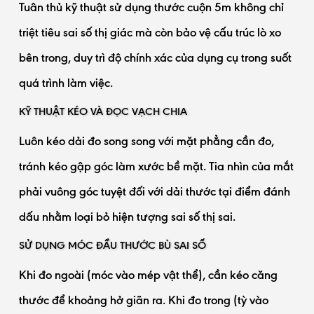
Tuân thủ kỹ thuật sử dụng thước cuộn 5m không chỉ
triệt tiêu sai số thị giác mà còn bảo vệ cấu trúc lò xo
bên trong, duy trì độ chính xác của dụng cụ trong suốt
quá trình làm việc.
KỸ THUẬT KÉO VÀ ĐỌC VẠCH CHIA
Luôn kéo dải đo song song với mặt phẳng cần đo,
tránh kéo gập góc làm xước bề mặt. Tia nhìn của mắt
phải vuông góc tuyệt đối với dải thước tại điểm đánh
dấu nhằm loại bỏ hiện tượng sai số thị sai.
SỬ DỤNG MÓC ĐẦU THƯỚC BÙ SAI SỐ
Khi đo ngoài (móc vào mép vật thể), cần kéo căng
thước để khoảng hở giãn ra. Khi đo trong (tỳ vào