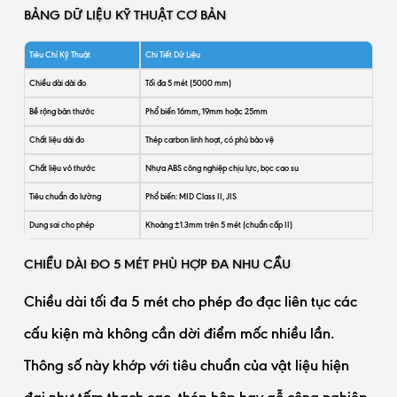
BẢNG DỮ LIỆU KỸ THUẬT CƠ BẢN
Tiêu Chí Kỹ Thuật
Chi Tiết Dữ Liệu
Chiều dài dải đo
Tối đa 5 mét (5000 mm)
Bề rộng bản thước
Phổ biến 16mm, 19mm hoặc 25mm
Chất liệu dải đo
Thép carbon linh hoạt, có phủ bảo vệ
Chất liệu vỏ thước
Nhựa ABS công nghiệp chịu lực, bọc cao su
Tiêu chuẩn đo lường
Phổ biến: MID Class II, JIS
Dung sai cho phép
Khoảng ±1.3mm trên 5 mét (chuẩn cấp II)
CHIỀU DÀI ĐO 5 MÉT PHÙ HỢP ĐA NHU CẦU
Chiều dài tối đa 5 mét cho phép đo đạc liên tục các
cấu kiện mà không cần dời điểm mốc nhiều lần.
Thông số này khớp với tiêu chuẩn của vật liệu hiện