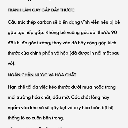
TRÁNH LÀM GÃY GẬP DÂY THƯỚC
Cấu trúc thép carbon sẽ biến dạng vĩnh viễn nếu bị bẻ
gập tạo nếp gấp. Không bẻ vuông góc dải thước 90
độ khi đo góc tường; thay vào đó hãy cộng gộp kích
thước của chính phần vỏ hộp (đã được in nổi mặt sau
vỏ).
NGĂN CHẶN NƯỚC VÀ HÓA CHẤT
Hạn chế tối đa việc kéo thước dưới mưa hoặc trong
môi trường hóa chất, dầu mỡ. Các chất lỏng này
ngấm vào khe vỏ sẽ gây kẹt và oxy hóa toàn bộ hệ
thống lò xo cuộn bên trong.