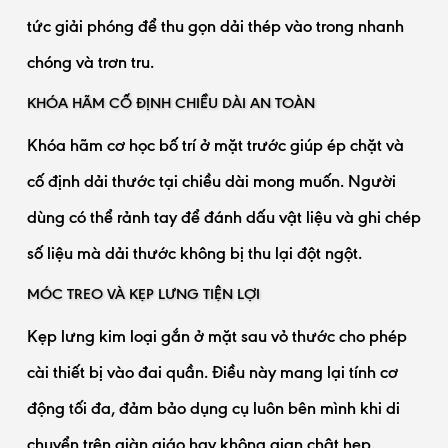
tức giải phóng để thu gọn dải thép vào trong nhanh
chóng và trơn tru.
KHÓA HÃM CỐ ĐỊNH CHIỀU DÀI AN TOÀN
Khóa hãm cơ học bố trí ở mặt trước giúp ép chặt và
cố định dải thước tại chiều dài mong muốn. Người
dùng có thể rảnh tay để đánh dấu vật liệu và ghi chép
số liệu mà dải thước không bị thu lại đột ngột.
MÓC TREO VÀ KẸP LƯNG TIỆN LỢI
Kẹp lưng kim loại gắn ở mặt sau vỏ thước cho phép
cài thiết bị vào đai quần. Điều này mang lại tính cơ
động tối đa, đảm bảo dụng cụ luôn bên mình khi di
chuyển trên giàn giáo hay không gian chật hẹp.