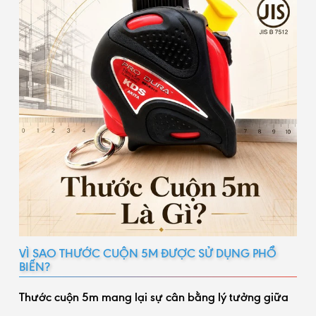
VÌ SAO THƯỚC CUỘN 5M ĐƯỢC SỬ DỤNG PHỔ
BIẾN?
Thước cuộn 5m mang lại sự cân bằng lý tưởng giữa