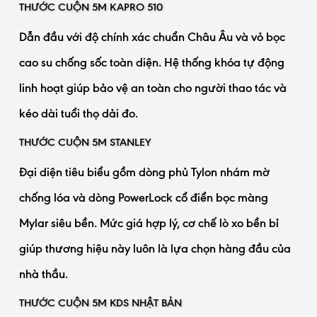
THƯỚC CUỘN 5M KAPRO 510
Dẫn đầu với độ chính xác chuẩn Châu Âu và vỏ bọc
cao su chống sốc toàn diện. Hệ thống khóa tự động
linh hoạt giúp bảo vệ an toàn cho người thao tác và
kéo dài tuổi thọ dải đo.
THƯỚC CUỘN 5M STANLEY
Đại diện tiêu biểu gồm dòng phủ Tylon nhám mờ
chống lóa và dòng PowerLock cổ điển bọc màng
Mylar siêu bền. Mức giá hợp lý, cơ chế lò xo bền bỉ
giúp thương hiệu này luôn là lựa chọn hàng đầu của
nhà thầu.
THƯỚC CUỘN 5M KDS NHẬT BẢN