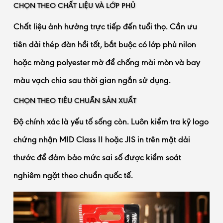
CHỌN THEO CHẤT LIỆU VÀ LỚP PHỦ
Chất liệu ảnh hưởng trực tiếp đến tuổi thọ. Cần ưu
tiên dải thép đàn hồi tốt, bắt buộc có lớp phủ nilon
hoặc màng polyester mờ để chống mài mòn và bay
màu vạch chia sau thời gian ngắn sử dụng.
CHỌN THEO TIÊU CHUẨN SẢN XUẤT
Độ chính xác là yếu tố sống còn. Luôn kiểm tra kỹ logo
chứng nhận MID Class II hoặc JIS in trên mặt dải
thước để đảm bảo mức sai số được kiểm soát
nghiêm ngặt theo chuẩn quốc tế.