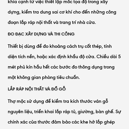
khía cạnh từ việc thiết lập mốc tọa độ trong xây
dựng, kiểm tra dung sai cơ khí cho đến những công
đoạn lắp ráp nội thất và trang trí nhà cửa.
ĐO ĐẠC XÂY DỰNG VÀ THI CÔNG
Thiết bị dùng để đo khoảng cách trụ cốt thép, tính
diện tích nền, hoặc xác định khẩu độ cửa. Chiều dài 5
mét phủ kín hầu hết các bước đo thông dụng trong
một không gian phòng tiêu chuẩn.
LẮP RÁP NỘI THẤT VÀ ĐỒ GỖ
Thợ mộc sử dụng để kiểm tra kích thước ván gỗ
nguyên liệu, triển khai lắp ráp tủ, giường, bàn ghế. Sự
chính xác của thước đảm bảo các khe hở lắp ghép