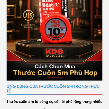
ỨNG DỤNG CỦA THƯỚC CUỘN 5M TRONG THỰC
TẾ
Thước cuộn 5m là công cụ cốt lõi phủ rộng trong nhiều