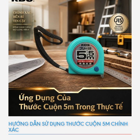
HƯỚNG DẪN SỬ DỤNG THƯỚC CUỘN 5M CHÍNH
XÁC