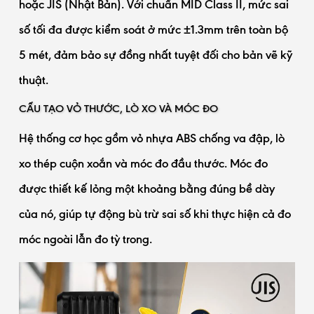
hoặc JIS (Nhật Bản). Với chuẩn MID Class II, mức sai
số tối đa được kiểm soát ở mức ±1.3mm trên toàn bộ
5 mét, đảm bảo sự đồng nhất tuyệt đối cho bản vẽ kỹ
thuật.
CẤU TẠO VỎ THƯỚC, LÒ XO VÀ MÓC ĐO
Hệ thống cơ học gồm vỏ nhựa ABS chống va đập, lò
xo thép cuộn xoắn và móc đo đầu thước. Móc đo
được thiết kế lỏng một khoảng bằng đúng bề dày
của nó, giúp tự động bù trừ sai số khi thực hiện cả đo
móc ngoài lẫn đo tỳ trong.